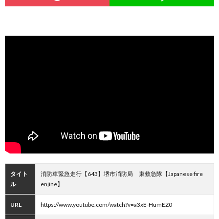
タイト
消防車緊急走行【643】堺市消防局 東救急隊【Japanese fire
ル
enjine】
URL
https://www.youtube.com/watch?v=a3xE-HumEZ0