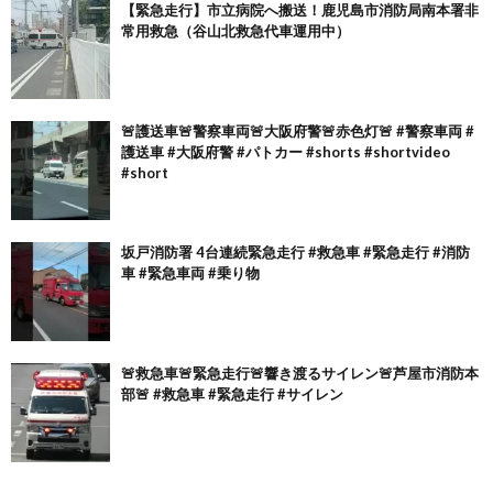
【緊急走行】市立病院へ搬送！鹿児島市消防局南本署非
常用救急（谷山北救急代車運用中）
🚨護送車🚨警察車両🚨大阪府警🚨赤色灯🚨 #警察車両 #
護送車 #大阪府警 #パトカー #shorts #shortvideo
#short
坂戸消防署 4台連続緊急走行 #救急車 #緊急走行 #消防
車 #緊急車両 #乗り物
🚨救急車🚨緊急走行🚨響き渡るサイレン🚨芦屋市消防本
部🚨 #救急車 #緊急走行 #サイレン