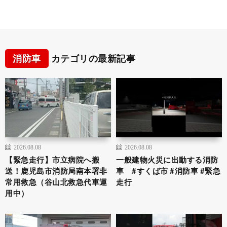
消防車
カテゴリの最新記事
2026.08.08
2026.08.08
【緊急走行】市立病院へ搬
一般建物火災に出動する消防
送！鹿児島市消防局南本署非
車 #すくば市 #消防車 #緊急
常用救急（谷山北救急代車運
走行
用中）