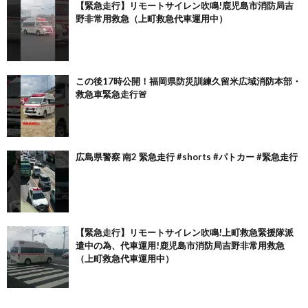
【緊急走行】リモートサイレン吹鳴!鹿児島市消防局吉
野非常用救急（上町救急代車運用中）
この後17時公開！福岡県防災訓練久留米広域消防本部・
救急車緊急走行🚨
広島県警察 南2 緊急走行 #shorts #パトカー #緊急走行
【緊急走行】リモートサイレン吹鳴!上町救急緊援隊派
遣中の為、代車運用!鹿児島市消防局吉野非常用救急
（上町救急代車運用中）