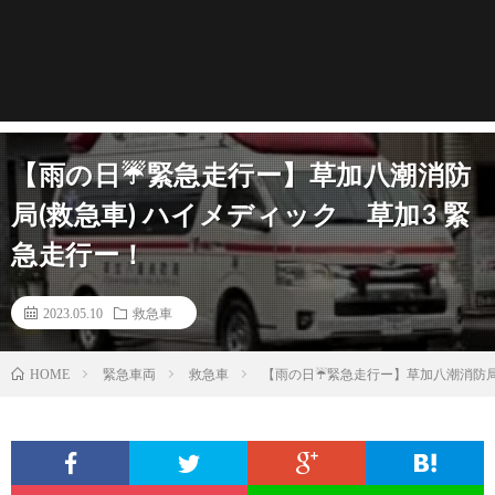
【雨の日☔️緊急走行ー】草加八潮消防
局(救急車) ハイメディック 草加3 緊
急走行ー！
2023.05.10
救急車
緊急車両
救急車
【雨の日☔️緊急走行ー】草加八潮消防局
HOME