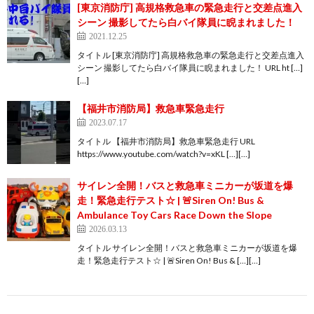
[東京消防庁] 高規格救急車の緊急走行と交差点進入
シーン 撮影してたら白バイ隊員に睨まれました！
2021.12.25
タイトル [東京消防庁] 高規格救急車の緊急走行と交差点進入
シーン 撮影してたら白バイ隊員に睨まれました！ URL ht […]
[…]
【福井市消防局】救急車緊急走行
2023.07.17
タイトル 【福井市消防局】救急車緊急走行 URL
https://www.youtube.com/watch?v=xKL […][…]
サイレン全開！バスと救急車ミニカーが坂道を爆
走！緊急走行テスト☆ | 🚨Siren On! Bus &
Ambulance Toy Cars Race Down the Slope
2026.03.13
タイトル サイレン全開！バスと救急車ミニカーが坂道を爆
走！緊急走行テスト☆ | 🚨Siren On! Bus & […][…]