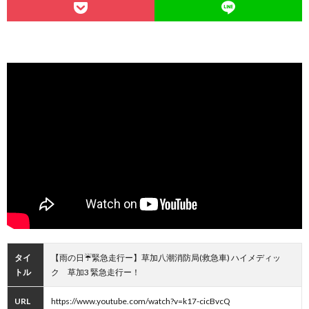
タイ
【雨の日☔️緊急走行ー】草加八潮消防局(救急車) ハイメディッ
トル
ク 草加3 緊急走行ー！
URL
https://www.youtube.com/watch?v=k17-cicBvcQ