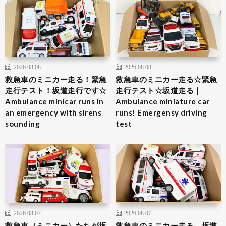
2026.08.08
2026.08.08
救急車のミニカー走る！緊急
救急車のミニカー走る☆緊急
走行テスト！坂道走行です☆
走行テスト☆坂道走る｜
Ambulance minicar runs in
Ambulance miniature car
an emergency with sirens
runs! Emergensy driving
sounding
test
2026.08.07
2026.08.07
救急車（ミニカー）たちが坂
救急車のミニカー走る。坂道