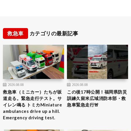
救急車
カテゴリの最新記事
2026.08.08
2026.08.08
救急車（ミニカー）たちが坂
この後17時公開！福岡県防災
道走る。緊急走行テスト。サ
訓練久留米広域消防本部・救
イレン鳴る トミカMiniature
急車緊急走行🚨
ambulances drive up a hill.
Emergency driving test.