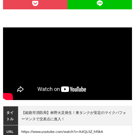
タイ
【姫路市消防局】林野火災発生！東タンクが安定のマイクパフォ
トル
ーマンスで交差点に進入！
URL
https://www.youtube.com/watch?v=XdQLSZ_MSkA