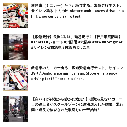
救急車（ミニカー）たちが坂道走る。緊急走行テスト。
サイレン鳴る トミカMiniature ambulances drive up a
hill. Emergency driving test.
【緊急走行】長田11,15、緊急走行！【神戸市消防局】
#shorts #ショート #消防署 #消防車 #fire #firefighter
#サイレン#救急車 #救急 #はしご車
救急車のミニカー走る。坂道緊急走行テスト。サイレン
あり☆Ambulance mini car run. Slope emergency
driving test! There is a siren.
【白バイが背後から静かに追走!!】標識を見ないカロー
ラの違反者がスクールゾーンに違法進入した結果、通行
禁止違反で検挙された取締りの一部始終!!