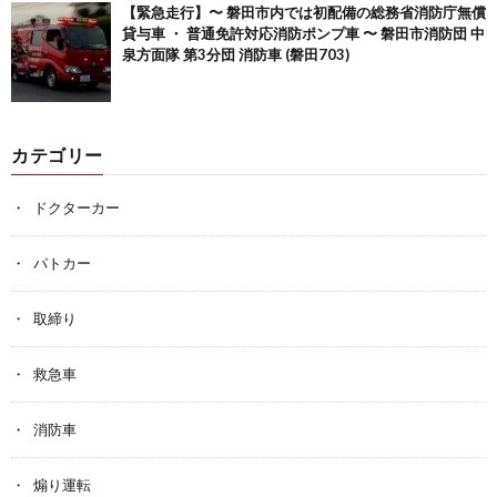
【緊急走行】〜 磐田市内では初配備の総務省消防庁無償
貸与車 ・ 普通免許対応消防ポンプ車 〜 磐田市消防団 中
泉方面隊 第3分団 消防車 (磐田703)
カテゴリー
ドクターカー
パトカー
取締り
救急車
消防車
煽り運転