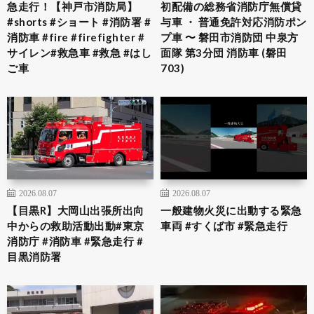
急走行！【神戸市消防局】
初配備の総務省消防庁無償貸
#shorts #ショート #消防署 #
与車 ・ 普通免許対応消防ポン
消防車 #fire #firefighter #
プ車 〜 磐田市消防団 中泉方
サイレン#救急車 #救急 #はし
面隊 第3分団 消防車 (磐田
ご車
703)
2026.08.07
2026.08.07
【目黒R】大岡山出張所出向
一般建物火災に出動する緊急
中からの救助活動出動#東京
車両 #すくば市 #緊急走行
消防庁 #消防車 #緊急走行 #
目黒消防署