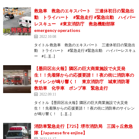
救急車 救急のエキスパート 三連休初日の緊急出
動 トライハート #緊急走行 #緊急出動 ハイパー
レスキュー #東京消防庁 救急機動部隊
emergency operations
2022.10.08
タイトル 救急車 救急のエキスパート 三連休初日の緊急出
動 トライハート #緊急走行 #緊急出動 ハイパーレスキュ
ー # […][…]
【墨田区出火報】隣区の巨大商業施設で火災発
生！！先着隊からの応援要請！！夜の街に消防車の
サイレンが鳴り響く！ 東京消防庁 城東消防署
救助車 化学車 ポンプ車 緊急走行
2022.09.11
タイトル 【墨田区出火報】隣区の巨大商業施設で火災発
生！！先着隊からの応援要請！！夜の街に消防車のサイレン
が鳴り響く！ […][…]
消防車緊急走行【725】堺市消防局 三国ヶ丘救急
隊【Japanese fire enjine】
2023.11.17