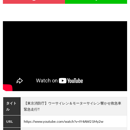
タイト
【東京消防庁】ウーサイレン＆モーターサイレン響かせ救急車
ル
緊急走行‼
URL
https://www.youtube.com/watch?v=IY4AW21My2w