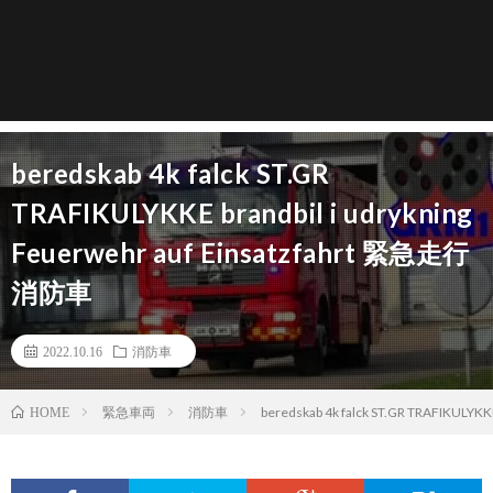
beredskab 4k falck ST.GR
TRAFIKULYKKE brandbil i udrykning
Feuerwehr auf Einsatzfahrt 緊急走行
消防車
2022.10.16
消防車
緊急車両
消防車
beredskab 4k falck ST.GR TRAFIKULYK
HOME