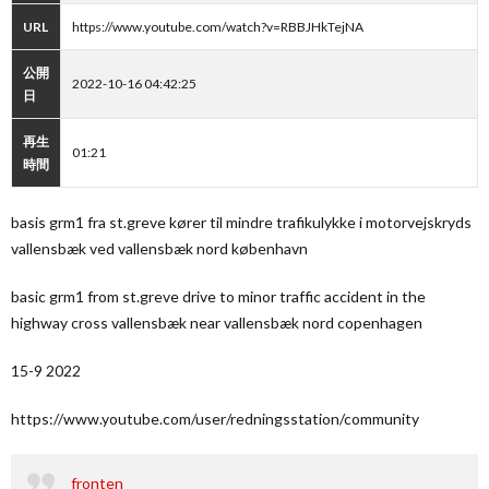
URL
https://www.youtube.com/watch?v=RBBJHkTejNA
公開
2022-10-16 04:42:25
日
再生
01:21
時間
basis grm1 fra st.greve kører til mindre trafikulykke i motorvejskryds
vallensbæk ved vallensbæk nord københavn
basic grm1 from st.greve drive to minor traffic accident in the
highway cross vallensbæk near vallensbæk nord copenhagen
15-9 2022
https://www.youtube.com/user/redningsstation/community
fronten