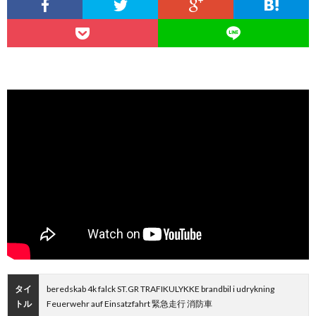
タイ
beredskab 4k falck ST.GR TRAFIKULYKKE brandbil i udrykning
トル
Feuerwehr auf Einsatzfahrt 緊急走行 消防車