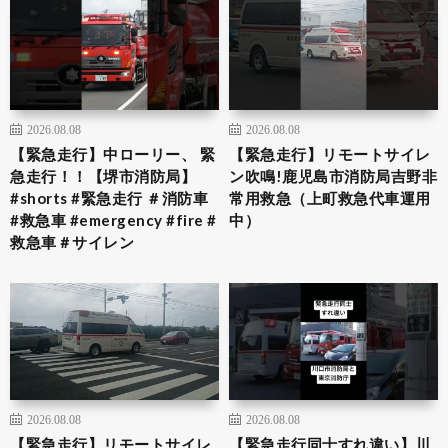
2026.08.08
2026.08.08
【緊急走行】中ローリー、 緊
【緊急走行】リモートサイレ
急走行！！【堺市消防局】
ン吹鳴!鹿児島市消防局吉野非
#shorts #緊急走行 ＃消防車
常用救急（上町救急代車運用
#救急車 #emergency #fire #
中）
救急車＃サイレン
2026.08.08
2026.08.08
【緊急走行】リモートサイレ
【緊急走行同士すれ違い】川