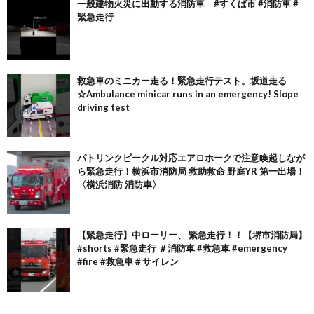
一般建物火災に出動する消防車 #すくば市 #消防車 #
緊急走行
救急車のミニカー走る！緊急走行テスト。坂道走る
☆Ambulance minicar runs in an emergency! Slope
driving test
パトリンクビークル対応エアロホークで注意喚起しなが
ら緊急走行！横浜市消防局 救助救命 野庭YR 第一出場！
〈横浜消防 消防車〉
【緊急走行】中ローリー、 緊急走行！！【堺市消防局】
#shorts #緊急走行 ＃消防車 #救急車 #emergency
#fire #救急車＃サイレン