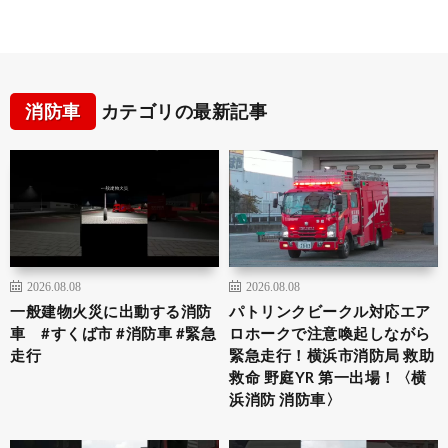
消防車
カテゴリの最新記事
2026.08.08
2026.08.08
一般建物火災に出動する消防
パトリンクビークル対応エア
車 #すくば市 #消防車 #緊急
ロホークで注意喚起しながら
走行
緊急走行！横浜市消防局 救助
救命 野庭YR 第一出場！〈横
浜消防 消防車〉