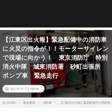
【江東区出火報】緊急配備中の消防車
に火災の指令が！！モーターサイレン
で現場に向かう！ 東京消防庁 特別
消火中隊 城東消防署 砂町出張所
ポンプ車 緊急走行
2022.05.19
消防車
緊急車両
消防車
【江東区出火報】緊急配備中の消防車
HOME