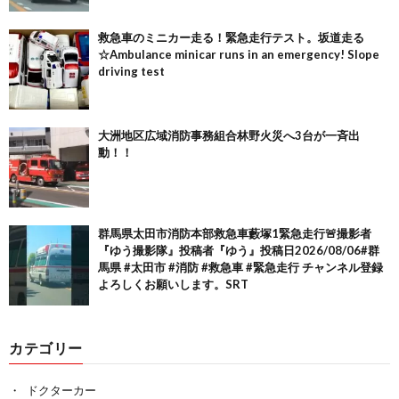
救急車のミニカー走る！緊急走行テスト。坂道走る
☆Ambulance minicar runs in an emergency! Slope
driving test
大洲地区広域消防事務組合林野火災へ3台が一斉出
動！！
群馬県太田市消防本部救急車藪塚1緊急走行🚨撮影者
『ゆう撮影隊』投稿者『ゆう』投稿日2026/08/06#群
馬県 #太田市 #消防 #救急車 #緊急走行 チャンネル登録
よろしくお願いします。SRT
カテゴリー
ドクターカー