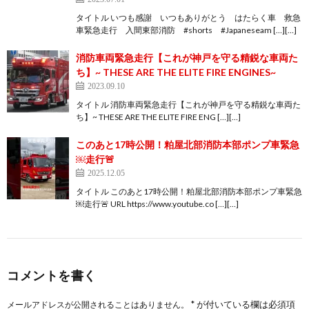
タイトル いつも感謝 いつもありがとう はたらく車 救急
車緊急走行 入間東部消防 #shorts #Japaneseam […][…]
消防車両緊急走行【これが神戸を守る精鋭な車両た
ち】~ THESE ARE THE ELITE FIRE ENGINES~
2023.09.10
タイトル 消防車両緊急走行【これが神戸を守る精鋭な車両た
ち】~ THESE ARE THE ELITE FIRE ENG […][…]
このあと17時公開！粕屋北部消防本部ポンプ車緊急
￼走行🚨
2025.12.05
タイトル このあと17時公開！粕屋北部消防本部ポンプ車緊急
￼走行🚨 URL https://www.youtube.co […][…]
コメントを書く
*
が付いている欄は必須項
メールアドレスが公開されることはありません。