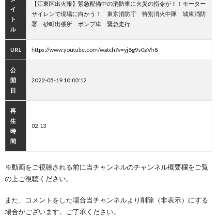
【江東区出火報】緊急配備中の消防車に火災の指令が！！モーター
イ
サイレンで現場に向かう！ 東京消防庁 特別消火中隊 城東消防
ト
署 砂町出張所 ポンプ車 緊急走行
ル
URL
https://www.youtube.com/watch?v=yj8g9s0zVh8
公
開
2022-05-19 10:00:12
日
再
生
02:13
時
間
※動画をご視聴される前に当チャンネルのチャンネル概要欄をご覧
の上ご視聴ください。
また、コメントをした場合当チャンネルより削除（非表示）にする
場合がございます。ご了承ください。