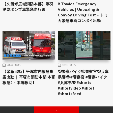
【久留米広域消防本部】浮羽
8 Tomica Emergency
消防ポンプ車緊急走行🚨
Vehicles | Unboxing &
Convoy Driving Test ~ トミ
カ緊急車両コンボイ出動
2026.08.05
2026.08.05
【緊急出動】平塚市内救急事
🫡警察バイク🫡警察官🫡兵庫
案出動｜ 平塚市消防本部 本署
県警🫡 #警察官 #警察バイク
救急2・本署救助1
#兵庫県警 #shorts
#shortvideo #short
#shortsfeed