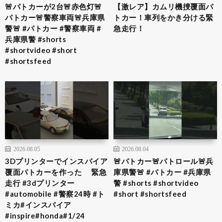
🚨パトカーが2台🚨赤色灯🚨
【激レア】カムリ機捜覆面パ
パトカー🚨警察車両🚨兵庫県
トカー！車列をかき分ける緊
警🚨 #パトカー #警察車両 #
急走行！
兵庫県警 #shorts
#shortvideo #short
#shortsfeed
2026.08.05
2026.08.04
3Dプリンターでインスパイア
🚨パトカー🚨パトロール🚨兵
覆面パトカーを作った 緊急
庫県警🚨 #パトカー #兵庫県
走行 #3dプリンター
警 #shorts #shortvideo
#automobile #警察24時 #ト
#short #shortsfeed
ミカ#インスパイア
#inspire#honda#1/24