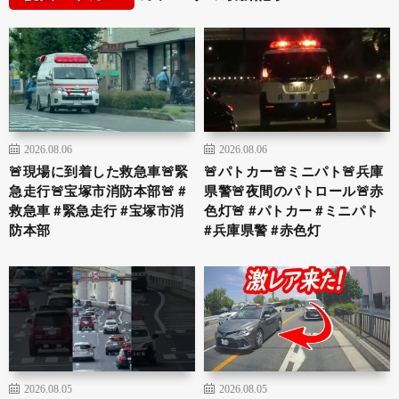
2026.08.06
2026.08.06
🚨現場に到着した救急車🚨緊
🚨パトカー🚨ミニパト🚨兵庫
急走行🚨宝塚市消防本部🚨 #
県警🚨夜間のパトロール🚨赤
救急車 #緊急走行 #宝塚市消
色灯🚨 #パトカー #ミニパト
防本部
#兵庫県警 #赤色灯
2026.08.05
2026.08.05