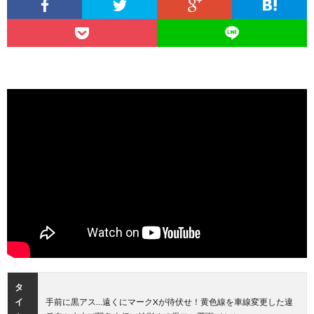
タ
イ
手前に黒アス…遠くにマークXが待伏せ！黄色線を車線変更した違