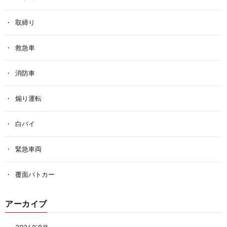
取締り
救急車
消防車
煽り運転
白バイ
緊急車両
覆面パトカー
アーカイブ