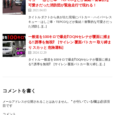
可愛さだった消防団が緊急走行で現れる！
2021.04.03
タイトル ダクトから炎が出た現場にパトカー・ハイパーレス
キュー・はしご車・TEPCOなどが集結！衝撃的な可愛さだっ
た消防 […][…]
一般道を100キロで爆走⁉️ DQNセレナが覆面に捕ま
る‼️ 誘導を無視⁉️ [サイレン 覆面パトカー 取り締ま
り スカッと 危険運転]
2024.12.29
タイトル 一般道を100キロで爆走⁉️ DQNセレナが覆面に捕ま
る‼️ 誘導を無視⁉️ [サイレン 覆面パトカー 取り締 […][…]
コメントを書く
*
が付いている欄は必須項
メールアドレスが公開されることはありません。
目です
コメント