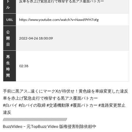
ト
反車を赤上げ緊急走行で検挙する黒アス覆面パトカー
ル
URL
https://www.youtube.com/watch?v=Nawd9YH7ofg
公
開
2022-04-26 18:00:09
日
再
生
02:38
時
間
手前に黒アス…遠くにマークXが待伏せ！黄色線を車線変更した違反
車を赤上げ緊急走行で検挙する黒アス覆面パトカー
#白バイ #白バイの取締 #交通機動隊 #覆面パトカー #進路変更禁止
違反
//////////////////////////////////////////////////////
BuzzVideo – 元TopBuzz Video 版権侵害削除依頼中