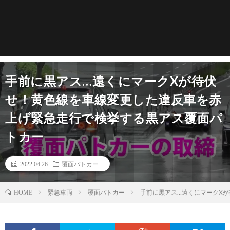
手前に黒アス…遠くにマークXが待伏
せ！黄色線を車線変更した違反車を赤
上げ緊急走行で検挙する黒アス覆面パ
トカー
2022.04.26
覆面パトカー
緊急車両
覆面パトカー
手前に黒アス…遠くにマークX
HOME