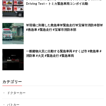
Driving Test ~ トミカ緊急車両コンボイ出動
🚨現場に到着した救急車🚨緊急走行🚨宝塚市消防本部🚨
#救急車 #緊急走行 #宝塚市消防本部
一般建物火災に出動する緊急車両 #すくば市 #救急車 #
消防車 #火災 #緊急走行 #緊急車両
カテゴリー
ドクターカー
パトカー