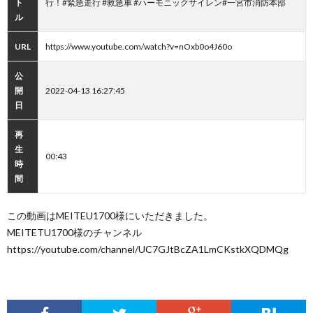
ト
行！#緊急走行 #救急車 #ハーモニックサイレン#一宮市消防本部
ル
URL
https://www.youtube.com/watch?v=nOxb0o4J60o
公
開
2022-04-13 16:27:45
日
再
生
00:43
時
間
この動画はMEITEU1700様にいただきました。
MEITETU1700様のチャンネル
https://youtube.com/channel/UC7GJtBcZA1LmCKstkXQDMQg