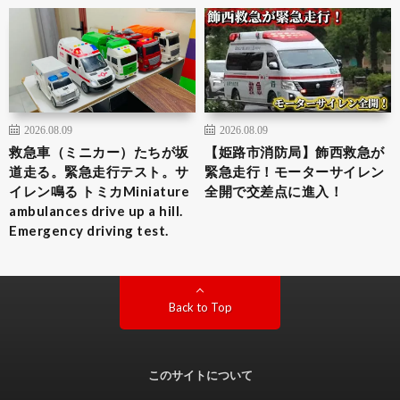
2026.08.09
2026.08.09
救急車（ミニカー）たちが坂
【姫路市消防局】飾西救急が
道走る。緊急走行テスト。サ
緊急走行！モーターサイレン
イレン鳴る トミカMiniature
全開で交差点に進入！
ambulances drive up a hill.
Emergency driving test.
Back to Top
このサイトについて