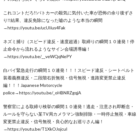
これコントだろ!!パトカーの殺気に気付いた車が恐怖の余り後ずさ
り!!結果、違反免除になった嘘のような本当の瞬間
→https://youtu.be/ucUIius4Fak
ネズミ捕り（スピード違反・速度超過）取締りの瞬間１０連発！停
止命令から流れるようなサイン会場誘導編！
→https://youtu.be/__veWQqNePY
白バイ緊急走行の瞬間１０連発！！！スピード違反・シートベルト
装着義務違反・二段階右折無視・信号無視・進路変更禁止違反
編！！！Japanese Motorcycle
police→https://youtu.be/_oHBNRZgqjA
警察官による取締り検挙の瞬間１０連発！逃走・注意され即断念・
ルールを守らない某TV局カメラマン強制排除・一時停止無視・車線
変更禁止違反・信号無視・良心的なお巡りさん編！
→https://youtu.be/T1XkOJojcuI