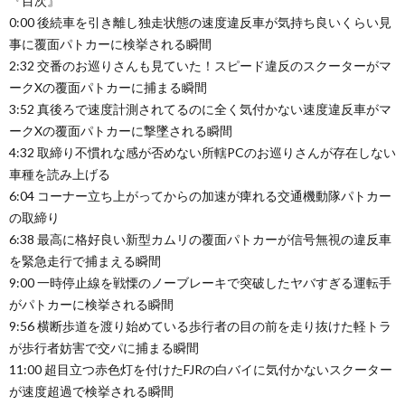
『目次』
0:00 後続車を引き離し独走状態の速度違反車が気持ち良いくらい見
事に覆面パトカーに検挙される瞬間
2:32 交番のお巡りさんも見ていた！スピード違反のスクーターがマ
ークXの覆面パトカーに捕まる瞬間
3:52 真後ろで速度計測されてるのに全く気付かない速度違反車がマ
ークXの覆面パトカーに撃墜される瞬間
4:32 取締り不慣れな感が否めない所轄PCのお巡りさんが存在しない
車種を読み上げる
6:04 コーナー立ち上がってからの加速が痺れる交通機動隊パトカー
の取締り
6:38 最高に格好良い新型カムリの覆面パトカーが信号無視の違反車
を緊急走行で捕まえる瞬間
9:00 一時停止線を戦慄のノーブレーキで突破したヤバすぎる運転手
がパトカーに検挙される瞬間
9:56 横断歩道を渡り始めている歩行者の目の前を走り抜けた軽トラ
が歩行者妨害で交パに捕まる瞬間
11:00 超目立つ赤色灯を付けたFJRの白バイに気付かないスクーター
が速度超過で検挙される瞬間