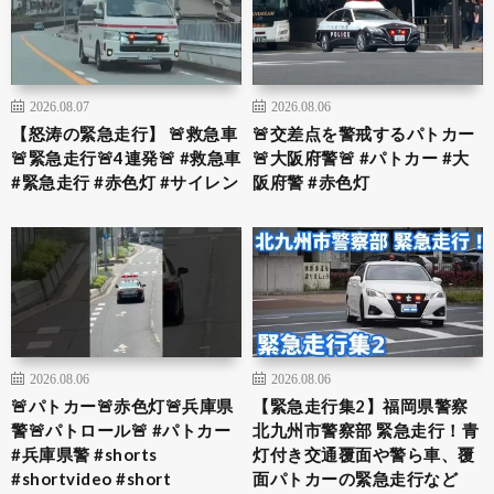
2026.08.07
2026.08.06
【怒涛の緊急走行】 🚨救急車
🚨交差点を警戒するパトカー
🚨緊急走行🚨4連発🚨 #救急車
🚨大阪府警🚨 #パトカー #大
#緊急走行 #赤色灯 #サイレン
阪府警 #赤色灯
2026.08.06
2026.08.06
🚨パトカー🚨赤色灯🚨兵庫県
【緊急走行集2】福岡県警察
警🚨パトロール🚨 #パトカー
北九州市警察部 緊急走行！青
#兵庫県警 #shorts
灯付き交通覆面や警ら車、覆
#shortvideo #short
面パトカーの緊急走行など