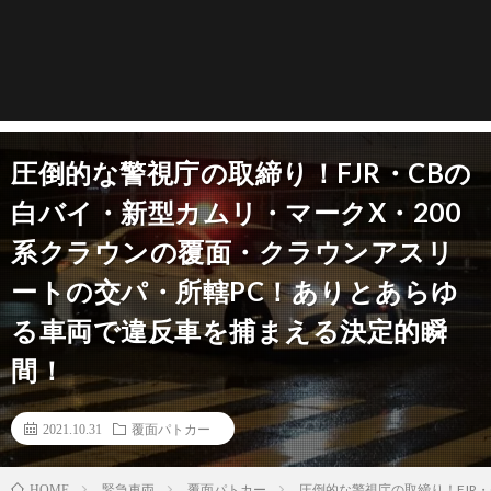
圧倒的な警視庁の取締り！FJR・CBの
白バイ・新型カムリ・マークX・200
系クラウンの覆面・クラウンアスリ
ートの交パ・所轄PC！ありとあらゆ
る車両で違反車を捕まえる決定的瞬
間！
2021.10.31
覆面パトカー
緊急車両
覆面パトカー
圧倒的な警視庁の取締り！FJR
HOME