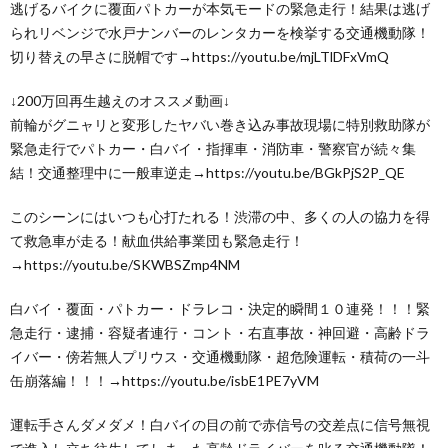
逃げるバイクに覆面パトカーが本気モードの緊急走行！結果は逃げ
られリベンジで水戸ナンバーのレンタカーを検挙する交通機動隊！
切り替えの早さに脱帽です→https://youtu.be/mjLTlDFxVmQ
↓200万回再生越えのオススメ動画↓
前輪がグニャリと変形したヤバい巻き込み事故現場に特別救助隊が
緊急走行でパトカー・白バイ・指揮車・消防車・警察官が続々集
結！交通整理中に一般車逆走→https://youtu.be/BGkPjS2P_QE
このシーンにはいつも心打たれる！渋滞の中、多くの人の協力を得
て救急車が走る！献血供給事業団も緊急走行！
→https://youtu.be/SKWBSZmp4NM
白バイ・覆面・パトカー・ドラレコ・決定的瞬間１０連発！！！緊
急走行・逮捕・容疑者連行・コント・右直事故・神回避・高齢ドラ
イバー・傍若無人プリウス・交通機動隊・超危険運転・積荷の一斗
缶崩落編！！！→https://youtu.be/isbE1PE7yVM
運転手さんダメダメ！白バイの目の前で赤信号の交差点に信号無視