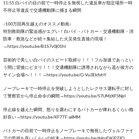
11:55 白バイの目の前で一時停止を無視した違反車が指定場所一時
不停止等違反で交通機動隊に捕まる瞬間
↓100万回再生越えのオススメ動画↓
特別救助隊の緊迫感がエグい！白バイ・パトカー・交通機動隊・消
防車・救急などが続々集結した火災発生直後の現場！
→https://youtu.be/B1S7v0j01hI
芸術的で美しい白バイのスピード取締り！！！フル加速であっとい
う間に背後にピタリ！！！交通機動隊に誘導されながら遥か彼方の
サイン会場へ！！！→https://youtu.be/G-Vu3EkfyhY
ノーブレーキで一時停止を突破しようとしたレクサス運転手に対し
て警察官から停止命令の瞬間→https://youtu.be/57UMzXF5NpI
停止線を越えた瞬間、怒りを露わにするパトカーが痺れるくらい格
好良い→https://youtu.be/KF7TF-aiiMM
パトカーの目前で一時停止をノーブレーキで無視したヴェルファイ
アの気持ち良いくらいの結末→https://youtu.be/zHnzDKjPZfQ