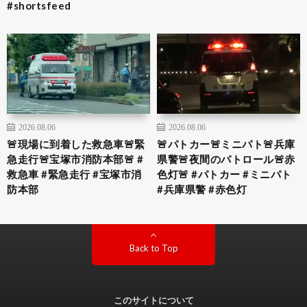
#shortsfeed
2026.08.06
2026.08.06
🚨現場に到着した救急車🚨緊
🚨パトカー🚨ミニパト🚨兵庫
急走行🚨宝塚市消防本部🚨 #
県警🚨夜間のパトロール🚨赤
救急車 #緊急走行 #宝塚市消
色灯🚨 #パトカー #ミニパト
防本部
#兵庫県警 #赤色灯
Back to Top
このサイトについて