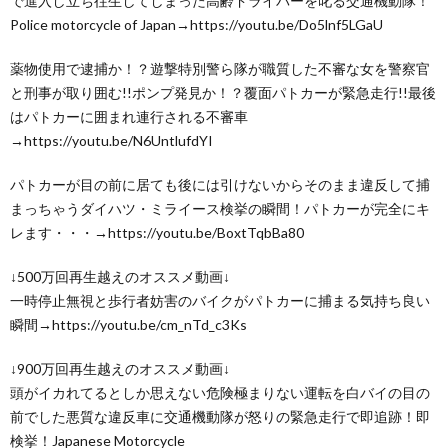
で進入し立ち往生してしまった高齢ドライバーを叱る交通機動隊！
Police motorcycle of Japan→https://youtu.be/Do5lnf5LGaU
薬物使用で逮捕か！？遊撃特別警ら隊が職質した不審な女を警察官
と刑事が取り囲む!!ポンプ発見か！？覆面パトカーが緊急走行!!最後
はパトカーに囲まれ連行される不審車
→https://youtu.be/N6UntlufdYI
パトカーが目の前に居ても後には引けないからそのまま違反して捕
まっちゃうダイハツ・ミライース検挙の瞬間！パトカーが完全にキ
レます・・・→https://youtu.be/BoxtTqbBa80
↓500万回再生越えのオススメ動画↓
一時停止無視と歩行者妨害のバイクがパトカーに捕まる気持ち良い
瞬間→https://youtu.be/cm_nTd_c3Ks
↓900万回再生越えのオススメ動画↓
頭がイカれてるとしか思えない危険極まりない運転を白バイの目の
前でした悪質な違反車に交通機動隊が怒りの緊急走行で即追跡！即
検挙！Japanese Motorcycle