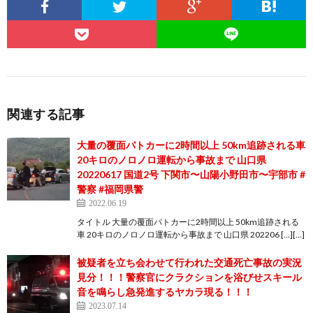
関連する記事
大量の覆面パトカーに2時間以上 50km追跡される車
20キロのノロノロ運転から事故まで 山口県
20220617 国道2号 下関市〜山陽小野田市〜宇部市 #
警察 #福岡県警
2022.06.19
タイトル 大量の覆面パトカーに2時間以上 50km追跡される
車 20キロのノロノロ運転から事故まで 山口県 202206 […][…]
被疑者を立ち会わせて行われた交通死亡事故の実況
見分！！！警察官にクラクションを浴びせスキール
音を鳴らし急発進するヤカラ現る！！！
2023.07.14