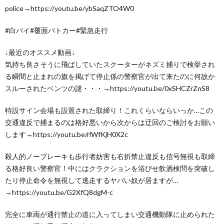
police→https://youtu.be/ybSaqZTO4W0
#白バイ#覆面パトカー#緊急走行
↓最近のオススメ動画↓
気持ち良さそうに飛ばしていたスクーターがネズミ捕りで検挙され
る瞬間と止まれの旗を掲げて停止係の警察官が出て来たのに何故か
スルーされたベンツの謎・・・→https://youtu.be/0xSHCZrZnS8
特設サイン会場も設置された取締り！これくらいならいっか…この
交通違反で捕まるのは格好悪いから次からは迂回のご検討をお願い
します→https://youtu.be/rlWfKjH0X2c
殺人的ノーブレーキも歩行者妨害も右折禁止違反も信号無視も取締
る格好良い警察官！中にはクラクションを浴びせ飲酒検問を突破し
たり停止命令を無視して逃走するヤバい奴が居ますが…
→https://youtu.be/G2XfQ8dgM-c
完全に車両が通行禁止の道に入ってしまい交通機動隊に止められた