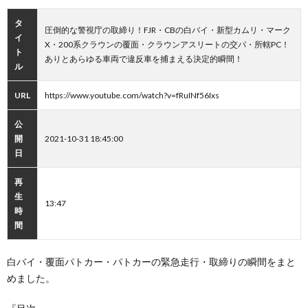
タ
圧倒的な警視庁の取締り！FJR・CBの白バイ・新型カムリ・マーク
イ
X・200系クラウンの覆面・クラウンアスリートの交パ・所轄PC！
ト
ありとあらゆる車両で違反車を捕まえる決定的瞬間！
ル
URL
https://www.youtube.com/watch?v=fRuINf56Ixs
公
開
2021-10-31 18:45:00
日
再
生
13:47
時
間
白バイ・覆面パトカー・パトカーの緊急走行・取締りの瞬間をまと
めました。