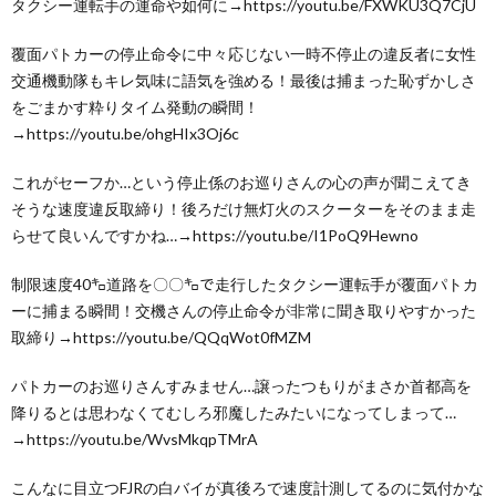
タクシー運転手の運命や如何に→https://youtu.be/FXWKU3Q7CjU
覆面パトカーの停止命令に中々応じない一時不停止の違反者に女性
交通機動隊もキレ気味に語気を強める！最後は捕まった恥ずかしさ
をごまかす粋りタイム発動の瞬間！
→https://youtu.be/ohgHIx3Oj6c
これがセーフか…という停止係のお巡りさんの心の声が聞こえてき
そうな速度違反取締り！後ろだけ無灯火のスクーターをそのまま走
らせて良いんですかね…→https://youtu.be/I1PoQ9Hewno
制限速度40㌔道路を〇〇㌔で走行したタクシー運転手が覆面パトカ
ーに捕まる瞬間！交機さんの停止命令が非常に聞き取りやすかった
取締り→https://youtu.be/QQqWot0fMZM
パトカーのお巡りさんすみません…譲ったつもりがまさか首都高を
降りるとは思わなくてむしろ邪魔したみたいになってしまって…
→https://youtu.be/WvsMkqpTMrA
こんなに目立つFJRの白バイが真後ろで速度計測してるのに気付かな