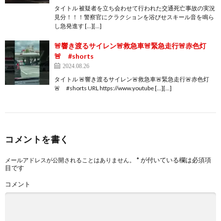
タイトル 被疑者を立ち会わせて行われた交通死亡事故の実況
見分！！！警察官にクラクションを浴びせスキール音を鳴ら
し急発進す […][…]
🚨響き渡るサイレン🚨救急車🚨緊急走行🚨赤色灯
🚨 #shorts
2024.08.26
タイトル 🚨響き渡るサイレン🚨救急車🚨緊急走行🚨赤色灯
🚨 #shorts URL https://www.youtube […][…]
コメントを書く
*
が付いている欄は必須項
メールアドレスが公開されることはありません。
目です
コメント