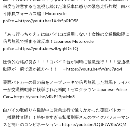
何度も注意するも無視し続けた違反車に怒りの緊急走行炸裂！白バ
イ隊員フォーカス編！Motorcycle
police→https://youtu.be/1Xdb5pRIO58
「あっ行っちゃえ」は白バイには通用しない！女性の交通機動隊に
信号無視で捕まる違反車！Japanese Motorcycle
police→https://youtu.be/sz8zgqhD5TQ
圧倒的な格好良さ！！！白バイ２台が同時に緊急走行！！！交通機
動隊が一瞬で遥か彼方へ！！！→https://youtu.be/fvVznJ7gqvI
覆面パトカーの目の前をノーブレーキで信号無視した群馬ドライバ
ーが交通機動隊に検挙された瞬間！ゼロクラウン Japanese Police
Car→https://youtu.be/vRkP4BpuMn8
白バイの取締りを撮影中に緊急走行で通りかかった覆面パトカー
（機動捜査隊）！格好良すぎる私服刑事さんのマイクパフォーマン
スと制止のコンビネーション→https://youtu.be/LQJEJWKbAQM