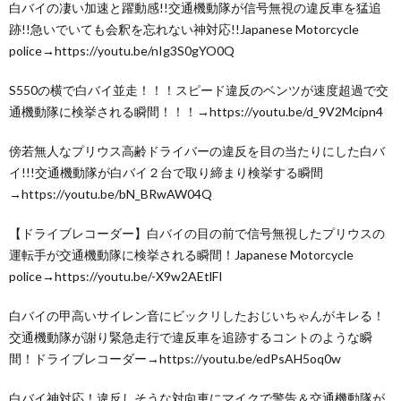
白バイの凄い加速と躍動感!!交通機動隊が信号無視の違反車を猛追
跡!!急いでいても会釈を忘れない神対応!!Japanese Motorcycle
police→https://youtu.be/nIg3S0gYO0Q
S550の横で白バイ並走！！！スピード違反のベンツが速度超過で交
通機動隊に検挙される瞬間！！！→https://youtu.be/d_9V2Mcipn4
傍若無人なプリウス高齢ドライバーの違反を目の当たりにした白バ
イ!!!交通機動隊が白バイ２台で取り締まり検挙する瞬間
→https://youtu.be/bN_BRwAW04Q
【ドライブレコーダー】白バイの目の前で信号無視したプリウスの
運転手が交通機動隊に検挙される瞬間！Japanese Motorcycle
police→https://youtu.be/-X9w2AEtlFI
白バイの甲高いサイレン音にビックリしたおじいちゃんがキレる！
交通機動隊が謝り緊急走行で違反車を追跡するコントのような瞬
間！ドライブレコーダー→https://youtu.be/edPsAH5oq0w
白バイ神対応！違反しそうな対向車にマイクで警告＆交通機動隊が