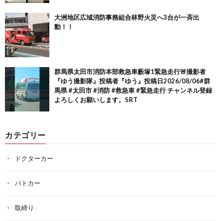
大洲地区広域消防事務組合林野火災へ3台が一斉出
動！！
群馬県太田市消防本部救急車藪塚1緊急走行🚨撮影者
『ゆう撮影隊』投稿者『ゆう』投稿日2026/08/06#群
馬県 #太田市 #消防 #救急車 #緊急走行 チャンネル登録
よろしくお願いします。SRT
カテゴリー
ドクターカー
パトカー
取締り