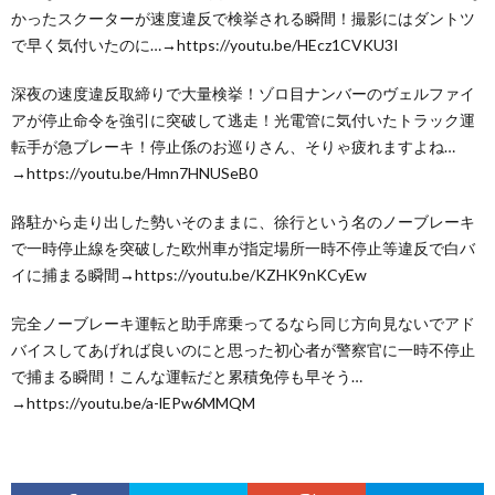
かったスクーターが速度違反で検挙される瞬間！撮影にはダントツ
で早く気付いたのに…→https://youtu.be/HEcz1CVKU3I
深夜の速度違反取締りで大量検挙！ゾロ目ナンバーのヴェルファイ
アが停止命令を強引に突破して逃走！光電管に気付いたトラック運
転手が急ブレーキ！停止係のお巡りさん、そりゃ疲れますよね…
→https://youtu.be/Hmn7HNUSeB0
路駐から走り出した勢いそのままに、徐行という名のノーブレーキ
で一時停止線を突破した欧州車が指定場所一時不停止等違反で白バ
イに捕まる瞬間→https://youtu.be/KZHK9nKCyEw
完全ノーブレーキ運転と助手席乗ってるなら同じ方向見ないでアド
バイスしてあげれば良いのにと思った初心者が警察官に一時不停止
で捕まる瞬間！こんな運転だと累積免停も早そう…
→https://youtu.be/a-lEPw6MMQM