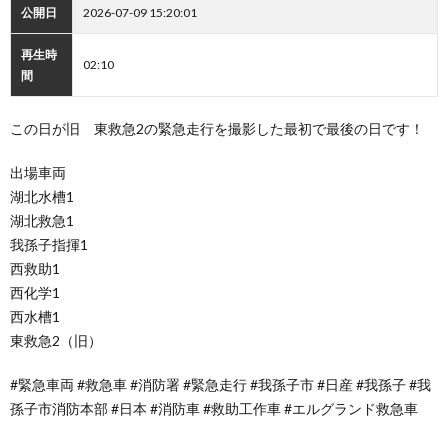
公開日
2026-07-09 15:20:01
再生時
02:10
間
この日が旧 東救急2の緊急走行を撮影した最初で最後の日です！
出場車両
湖北水槽1
湖北救急1
我孫子指揮1
西救助1
西化学1
西水槽1
東救急2（旧）
#緊急車両 #救急車 #消防署 #緊急走行 #我孫子市 #日産 #我孫子 #我
孫子市消防本部 #日本 #消防車 #救助工作車 #エルグランド救急車