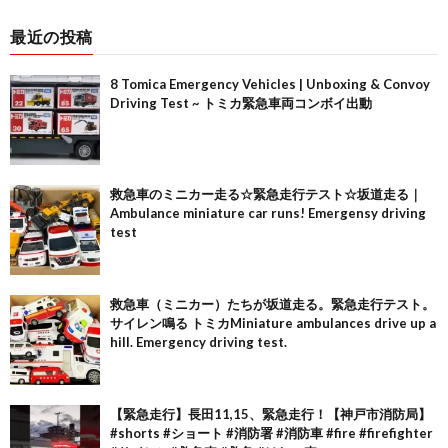
最近の投稿
8 Tomica Emergency Vehicles | Unboxing & Convoy
Driving Test ~ トミカ緊急車両コンボイ出動
救急車のミニカー走る☆緊急走行テスト☆坂道走る｜
Ambulance miniature car runs! Emergensy driving
test
救急車（ミニカー）たちが坂道走る。緊急走行テスト。
サイレン鳴る トミカMiniature ambulances drive up a
hill. Emergency driving test.
【緊急走行】長田11,15、緊急走行！【神戸市消防局】
#shorts #ショート #消防署 #消防車 #fire #firefighter