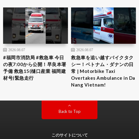
2026.08.07
2026.08.07
#福岡市消防局 #救急車 今日
救急車を追い越すバイクタク
の夜7:00から公開！早良本署
シー！ベトナム・ダナンの日
予備 救急15(樋口産業 福岡建
常 | Motorbike Taxi
材号)緊急走行
Overtakes Ambulance in Da
Nang Vietnam!
Back to Top
このサイトについて