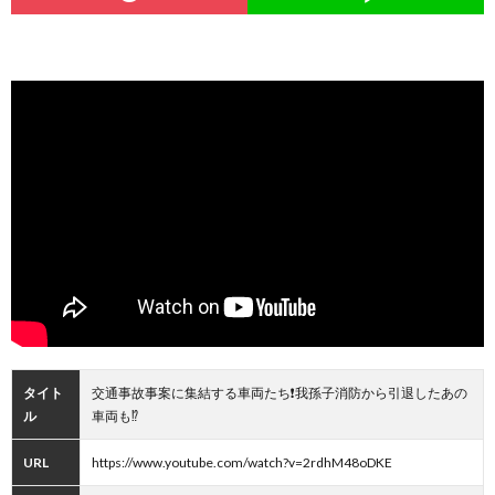
タイト
交通事故事案に集結する車両たち❗️我孫子消防から引退したあの
ル
車両も⁉️
URL
https://www.youtube.com/watch?v=2rdhM48oDKE