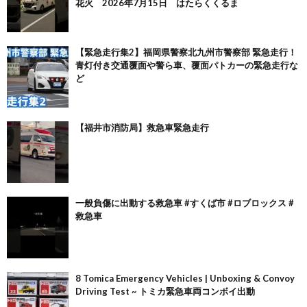
花火 2026年7月15日 はたらくくるま
【緊急走行集2】福岡県警察北九州市警察部 緊急走行！
青灯付き交通覆面や警ら車、覆面パトカーの緊急走行な
ど
【福井市消防局】救急車緊急走行
一般負傷に出動する救急車 #すくば市 #ロブロックス #
救急車
8 Tomica Emergency Vehicles | Unboxing & Convoy
Driving Test ~ トミカ緊急車両コンボイ出動