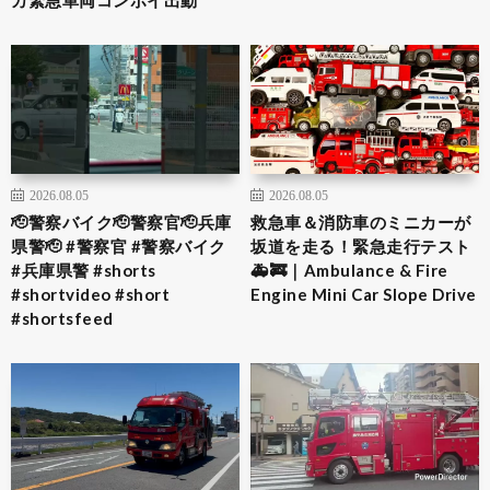
カ緊急車両コンボイ出動
2026.08.05
2026.08.05
🫡警察バイク🫡警察官🫡兵庫
救急車＆消防車のミニカーが
県警🫡 #警察官 #警察バイク
坂道を走る！緊急走行テスト
#兵庫県警 #shorts
🚑🚒｜Ambulance & Fire
#shortvideo #short
Engine Mini Car Slope Drive
#shortsfeed