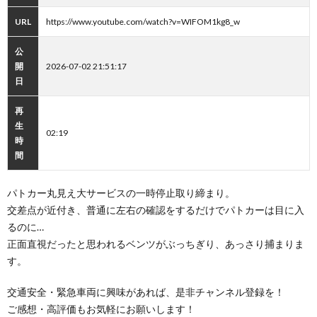
URL
https://www.youtube.com/watch?v=WIFOM1kg8_w
公
開
2026-07-02 21:51:17
日
再
生
02:19
時
間
パトカー丸見え大サービスの一時停止取り締まり。
交差点が近付き、普通に左右の確認をするだけでパトカーは目に入
るのに…
正面直視だったと思われるベンツがぶっちぎり、あっさり捕まりま
す。
交通安全・緊急車両に興味があれば、是非チャンネル登録を！
ご感想・高評価もお気軽にお願いします！