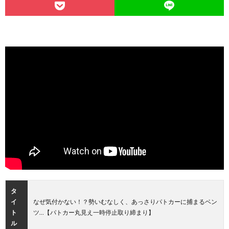
タ
イ
なぜ気付かない！？勢いむなしく、あっさりパトカーに捕まるベン
ト
ツ…【パトカー丸見え一時停止取り締まり】
ル