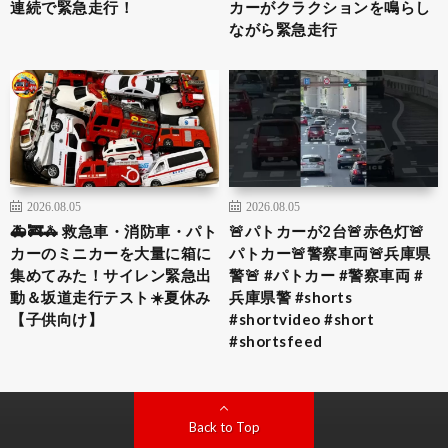
連続で緊急走行！
カーがクラクションを鳴らし
ながら緊急走行
2026.08.05
2026.08.05
🚑🚒🚓 救急車・消防車・パト
🚨パトカーが2台🚨赤色灯🚨
カーのミニカーを大量に箱に
パトカー🚨警察車両🚨兵庫県
集めてみた！サイレン緊急出
警🚨 #パトカー #警察車両 #
動＆坂道走行テスト☀️夏休み
兵庫県警 #shorts
【子供向け】
#shortvideo #short
#shortsfeed
Back to Top