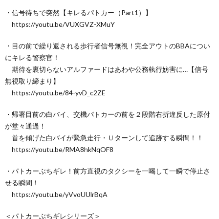
・信号待ちで突然【キレるパトカー（Part1）】
https://youtu.be/VUXGVZ-XMuY
・目の前で繰り返される歩行者信号無視！完全アウトのBBAについ
にキレる警察官！
期待を裏切らないアルファードはあわや公務執行妨害に…【信号
無視取り締まり】
https://youtu.be/84-yvD_c2ZE
・帰署目前の白バイ、交機パトカーの前を２段階右折違反した原付
が堂々通過！
首を傾げた白バイが緊急走行・Ｕターンして追跡する瞬間！！
https://youtu.be/RMA8hkNqOF8
・パトカーぶちギレ！前方直視のタクシーを一喝して一瞬で停止さ
せる瞬間！
https://youtu.be/yVvoUUlrBqA
＜パトカーぶちギレシリーズ＞