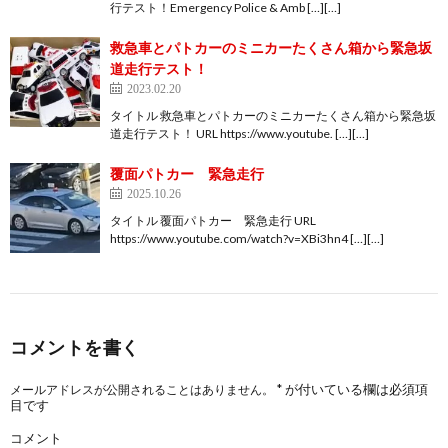
行テスト！Emergency Police & Amb […][…]
救急車とパトカーのミニカーたくさん箱から緊急坂
道走行テスト！
2023.02.20
タイトル 救急車とパトカーのミニカーたくさん箱から緊急坂
道走行テスト！ URL https://www.youtube. […][…]
覆面パトカー 緊急走行
2025.10.26
タイトル 覆面パトカー 緊急走行 URL
https://www.youtube.com/watch?v=XBi3hn4 […][…]
コメントを書く
*
が付いている欄は必須項
メールアドレスが公開されることはありません。
目です
コメント