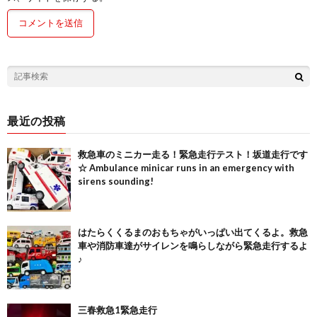
最近の投稿
救急車のミニカー走る！緊急走行テスト！坂道走行です
☆ Ambulance minicar runs in an emergency with
sirens sounding!
はたらくくるまのおもちゃがいっぱい出てくるよ。救急
車や消防車達がサイレンを鳴らしながら緊急走行するよ
♪
三春救急1緊急走行