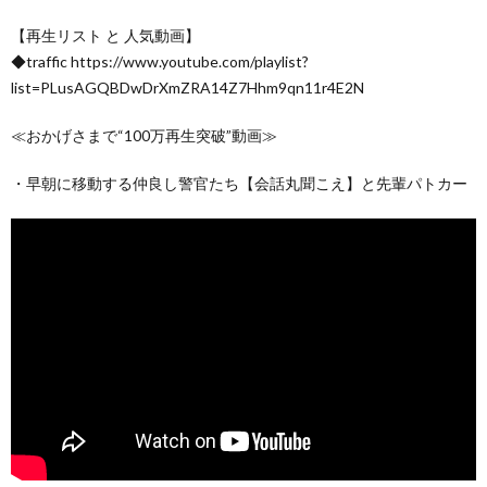
【再生リスト と 人気動画】
◆traffic https://www.youtube.com/playlist?
list=PLusAGQBDwDrXmZRA14Z7Hhm9qn11r4E2N
≪おかげさまで“100万再生突破”動画≫
・早朝に移動する仲良し警官たち【会話丸聞こえ】と先輩パトカー