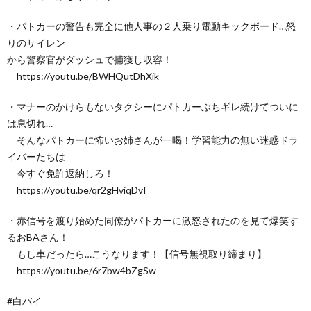
・パトカーの警告も完全に他人事の２人乗り電動キックボード…怒
りのサイレン
から警察官がダッシュで捕獲し収容！
https://youtu.be/BWHQutDhXik
・マナーのかけらもないタクシーにパトカーぶちギレ続けてついに
は息切れ…
そんなパトカーに怖いお姉さんが一喝！学習能力の無い迷惑ドラ
イバーたちは
今すぐ免許返納しろ！
https://youtu.be/qr2gHviqDvI
・赤信号を渡り始めた同僚がパトカーに激怒されたのを見て爆笑す
るおBAさん！
もし車だったら…こうなります！【信号無視取り締まり】
https://youtu.be/6r7bw4bZgSw
#白バイ