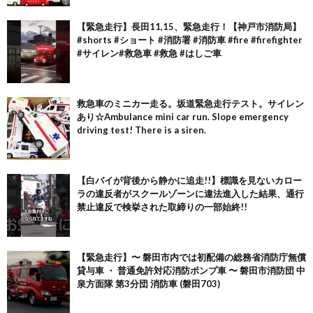
【緊急走行】長田11,15、緊急走行！【神戸市消防局】
#shorts #ショート #消防署 #消防車 #fire #firefighter
#サイレン#救急車 #救急 #はしご車
救急車のミニカー走る。坂道緊急走行テスト。サイレン
あり☆Ambulance mini car run. Slope emergency
driving test! There is a siren.
【白バイが背後から静かに追走!!】標識を見ないカロー
ラの違反者がスクールゾーンに違法進入した結果、通行
禁止違反で検挙された取締りの一部始終!!
【緊急走行】〜 磐田市内では初配備の総務省消防庁無償
貸与車 ・ 普通免許対応消防ポンプ車 〜 磐田市消防団 中
泉方面隊 第3分団 消防車 (磐田703)