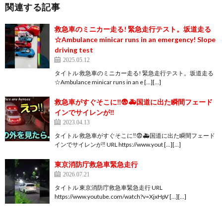
関連する記事
救急車のミニカー走る! 緊急走行テスト。坂道走る
☆Ambulance minicar runs in an emergency! Slope
driving test
2025.05.12
タイトル 救急車のミニカー走る! 緊急走行テスト。坂道走る
☆Ambulance minicar runs in an e […][…]
救急車がすぐそこに‼︎😨🚑国道に出た瞬間フェード
インでサイレンが‼︎
2023.04.13
タイトル 救急車がすぐそこに‼︎😨🚑国道に出た瞬間フェード
インでサイレンが‼︎ URL https://www.yout […][…]
東京消防庁救急車緊急走行
2026.07.21
タイトル 東京消防庁救急車緊急走行 URL
https://www.youtube.com/watch?v=XjxHpV […][…]