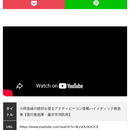
タイ
小田急線の踏切を渡るアクティビーコン搭載ハイメディック救急
トル
車【善行救急隊・藤沢市消防局】
URL
https://www.youtube.com/watch?v=4LzvDUXxOCE