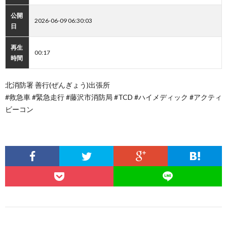
公開
2026-06-09 06:30:03
日
再生
00:17
時間
北消防署 善行(ぜんぎょう)出張所
#救急車 #緊急走行 #藤沢市消防局 #TCD #ハイメディック #アクティ
ビーコン