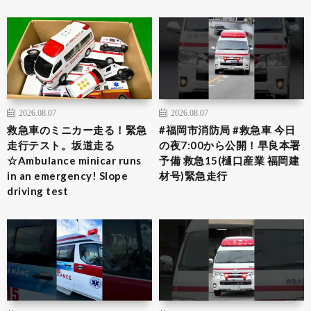
2026.08.07
2026.08.07
救急車のミニカー走る！緊急
#福岡市消防局 #救急車 今日
走行テスト。坂道走る
の夜7:00から公開！早良本署
☆Ambulance minicar runs
予備 救急15(樋口産業 福岡建
in an emergency! Slope
材号)緊急走行
driving test