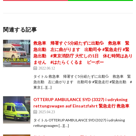
関連する記事
救急車 帰署すぐ5分経たずに出動💦 救急車 緊
急出動 左に曲がります 出動司令 #緊急走行 #緊
急出動 #東京消防庁 大忙しの1日 休む時間はあり
ません #はたらくくるま ピーポー
2022.06.12
タイトル 救急車 帰署すぐ5分経たずに出動💦 救急車 緊
急出動 左に曲がります 出動司令 #緊急走行 #緊急出動 #
東京 […][…]
OTTERUP AMBULANCE SYD (3327) i udrykning
rettungswagen auf Einsatzfahrt 緊急走行 救急車
2025.04.23
タイトル OTTERUP AMBULANCE SYD (3327) i udrykning
rettungswagen […][…]