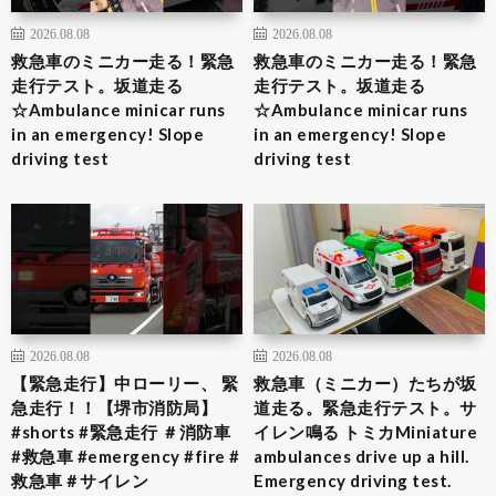
2026.08.08
2026.08.08
救急車のミニカー走る！緊急
救急車のミニカー走る！緊急
走行テスト。坂道走る
走行テスト。坂道走る
☆Ambulance minicar runs
☆Ambulance minicar runs
in an emergency! Slope
in an emergency! Slope
driving test
driving test
2026.08.08
2026.08.08
【緊急走行】中ローリー、 緊
救急車（ミニカー）たちが坂
急走行！！【堺市消防局】
道走る。緊急走行テスト。サ
#shorts #緊急走行 ＃消防車
イレン鳴る トミカMiniature
#救急車 #emergency #fire #
ambulances drive up a hill.
救急車＃サイレン
Emergency driving test.