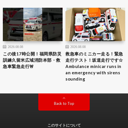
2026.08.08
2026.08.08
この後17時公開！福岡県防災
救急車のミニカー走る！緊急
訓練久留米広域消防本部・救
走行テスト！坂道走行です☆
急車緊急走行🚨
Ambulance minicar runs in
an emergency with sirens
sounding
Back to Top
このサイトについて