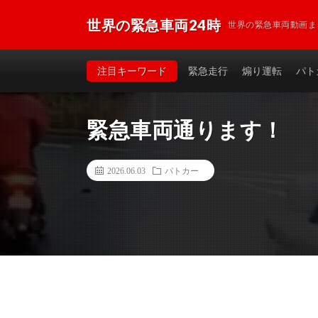
世界の緊急車両24時
世界の緊急車両動画ま
注目キーワード
緊急走行
煽り運転
パト
緊急車両通ります！
2026.06.03
パトカー