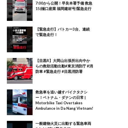
7:00から公開！早良本署予備 救急
15(樋口産業 福岡建材号)緊急走行
【緊急走行】パトカー3台、連続
で緊急走行！
【目黒R】大岡山出張所出向中か
らの救助活動出動#東京消防庁 #消
防車 #緊急走行 #目黒消防署
救急車を追い越すバイクタクシ
ー！ベトナム・ダナンの日常 |
Motorbike Taxi Overtakes
Ambulance in Da Nang Vietnam!
一般建物火災に出動する緊急車両