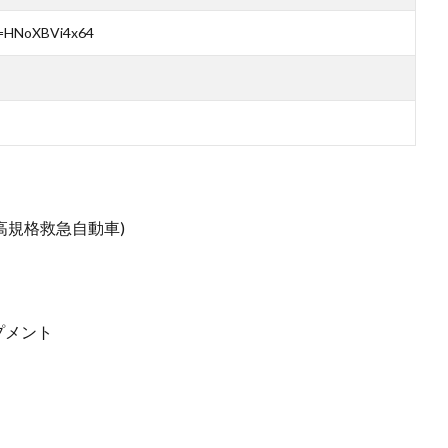
v=HNoXBVi4x64
高規格救急自動車)
１
プメント