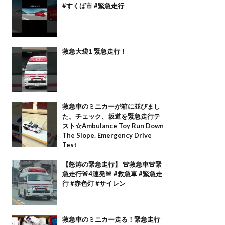
#すくば市 #緊急走行
救急大袋1 緊急走行！
救急車のミニカーが箱に並びまし
た。チェック、坂道を緊急走行テ
スト☆Ambulance Toy Run Down
The Slope. Emergency Drive
Test
【怒涛の緊急走行】 🚨救急車🚨緊
急走行🚨4連発🚨 #救急車 #緊急走
行 #赤色灯 #サイレン
救急車のミニカー走る！緊急走行