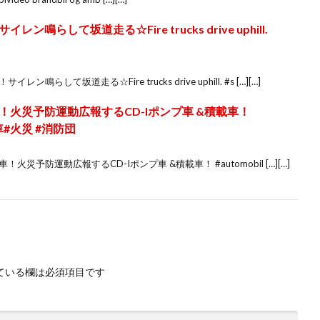
らして坂道走る☆Fire trucks drive uphill.
して坂道走る☆Fire trucks drive uphill. #s […][…]
火災予防運動広報するCD-Iポンプ車 &積載車！
防車#火災 #消防団
予防運動広報するCD-Iポンプ車 &積載車！ #automobil […][…]
ている欄は必須項目です