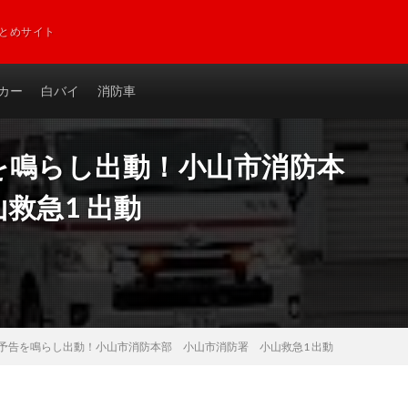
とめサイト
カー
白バイ
消防車
を鳴らし出動！小山市消防本
救急1 出動
予告を鳴らし出動！小山市消防本部 小山市消防署 小山救急1 出動