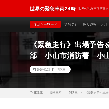
世界の緊急車両24時
世界の緊急車両動画ま
注目キーワード
緊急走行
煽り運転
パト
《緊急走行》出場予告
部 小山市消防署 小山
2026.06.03
消防車
緊急車両
消防車
《緊急走行》出場
HOME