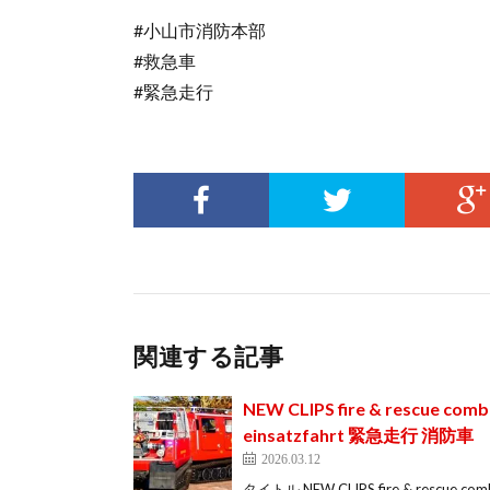
#小山市消防本部
#救急車
#緊急走行
関連する記事
NEW CLIPS fire & rescue comb
einsatzfahrt 緊急走行 消防車
2026.03.12
タイトル NEW CLIPS fire & rescue combi