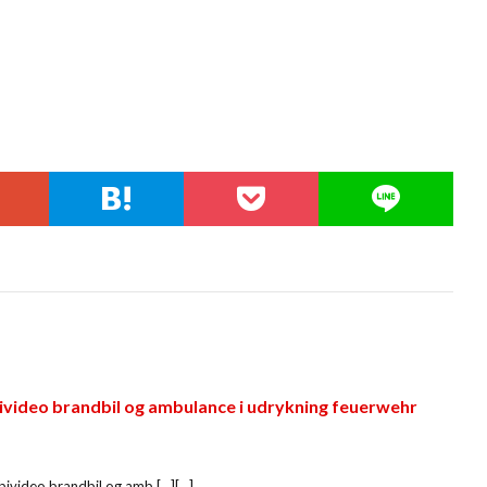
ivideo brandbil og ambulance i udrykning feuerwehr
video brandbil og amb […][…]