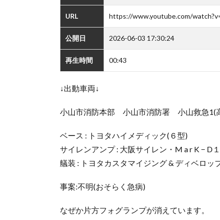
URL
https://www.youtube.com/watch?
公開日
2026-06-03 17:30:24
再生時間
00:43
↓出動車両↓
小山市消防本部 小山市消防署 小山救急1(
ベース : トヨタハイメディック(６型)
サイレンアンプ : 大阪サイレン・M a r K − D
艤装 : トヨタカスタマイジング & ディベロッ
事案:不明(おそらく急病)
なぜか片方フォグランプが消えています。