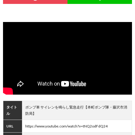
タイト
ポンプ車 サイレンを鳴らし緊急走行【本町ポンプ隊・藤沢市消
ル
防局】
URL
https://www.youtube.com/watch?v=tNQ2odFdQ24