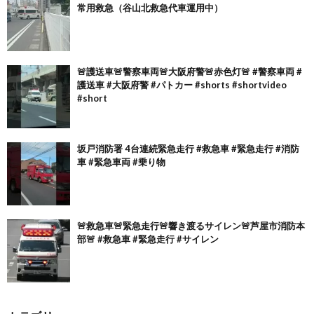
常用救急（谷山北救急代車運用中）
🚨護送車🚨警察車両🚨大阪府警🚨赤色灯🚨 #警察車両 #
護送車 #大阪府警 #パトカー #shorts #shortvideo
#short
坂戸消防署 4台連続緊急走行 #救急車 #緊急走行 #消防
車 #緊急車両 #乗り物
🚨救急車🚨緊急走行🚨響き渡るサイレン🚨芦屋市消防本
部🚨 #救急車 #緊急走行 #サイレン