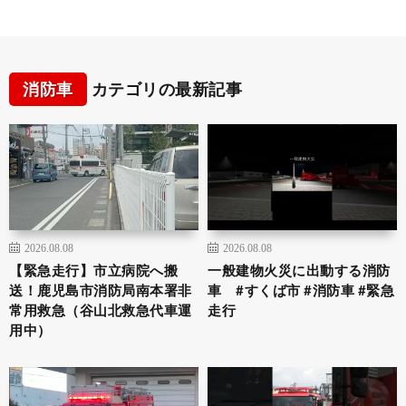
消防車
カテゴリの最新記事
2026.08.08
2026.08.08
【緊急走行】市立病院へ搬
一般建物火災に出動する消防
送！鹿児島市消防局南本署非
車 #すくば市 #消防車 #緊急
常用救急（谷山北救急代車運
走行
用中）