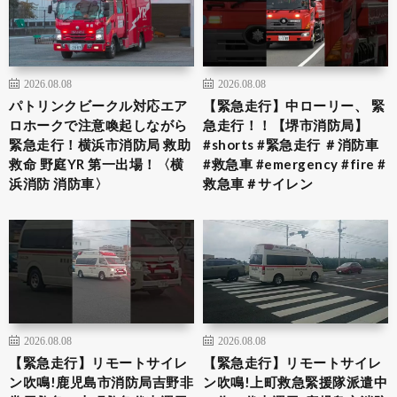
2026.08.08
2026.08.08
パトリンクビークル対応エア
【緊急走行】中ローリー、 緊
ロホークで注意喚起しながら
急走行！！【堺市消防局】
緊急走行！横浜市消防局 救助
#shorts #緊急走行 ＃消防車
救命 野庭YR 第一出場！〈横
#救急車 #emergency #fire #
浜消防 消防車〉
救急車＃サイレン
2026.08.08
2026.08.08
【緊急走行】リモートサイレ
【緊急走行】リモートサイレ
ン吹鳴!鹿児島市消防局吉野非
ン吹鳴!上町救急緊援隊派遣中