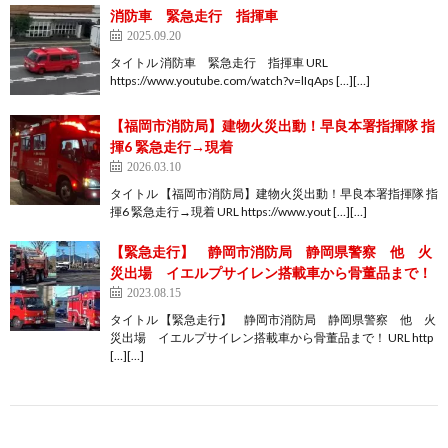
消防車 緊急走行 指揮車
2025.09.20
タイトル 消防車 緊急走行 指揮車 URL
https://www.youtube.com/watch?v=lIqAps […][…]
【福岡市消防局】建物火災出動！早良本署指揮隊 指
揮6 緊急走行→現着
2026.03.10
タイトル 【福岡市消防局】建物火災出動！早良本署指揮隊 指
揮6 緊急走行→現着 URL https://www.yout […][…]
【緊急走行】 静岡市消防局 静岡県警察 他 火
災出場 イエルプサイレン搭載車から骨董品まで！
2023.08.15
タイトル 【緊急走行】 静岡市消防局 静岡県警察 他 火
災出場 イエルプサイレン搭載車から骨董品まで！ URL http
[…][…]