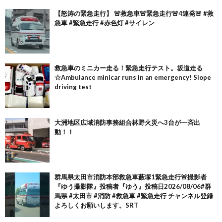
【怒涛の緊急走行】 🚨救急車🚨緊急走行🚨4連発🚨 #救
急車 #緊急走行 #赤色灯 #サイレン
救急車のミニカー走る！緊急走行テスト。坂道走る
☆Ambulance minicar runs in an emergency! Slope
driving test
大洲地区広域消防事務組合林野火災へ3台が一斉出
動！！
群馬県太田市消防本部救急車藪塚1緊急走行🚨撮影者
『ゆう撮影隊』投稿者『ゆう』投稿日2026/08/06#群
馬県 #太田市 #消防 #救急車 #緊急走行 チャンネル登録
よろしくお願いします。SRT