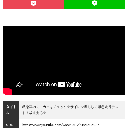
タイト
救急車のミニカーをチェック☆サイレン鳴らして緊急走行テス
ル
ト！坂道走る☆
URL
https://www.youtube.com/watch?v=7jMpzMu52Zo