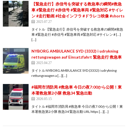
【緊急走行】赤信号を突破する救急車の瞬間#救急
車 #緊急走行 #赤信号 #緊急車両 #緊急対応 #サイレ
ン #走行動画 #社会インフラ #ドラレコ映像 #shorts
2025.07.27
タイトル 【緊急走行】赤信号を突破する救急車の瞬間#救急
車 #緊急走行 #赤信号 #緊急車両 #緊急対応 #サイレン # […]
[…]
NYBORG AMBULANCE SYD (3332) i udrykning
rettungswagen auf Einsatzfahrt 緊急走行 救急車
2025.04.27
タイトル NYBORG AMBULANCE SYD (3332) i udrykning
rettungswagen a […][…]
#福岡市消防局 #救急車 今日の夜7:00から公開！東
本署救急第2小隊 救急34 緊急出動
2026.05.15
タイトル #福岡市消防局 #救急車 今日の夜7:00から公開！東
本署救急第2小隊 救急34 緊急出動 URL https […][…]