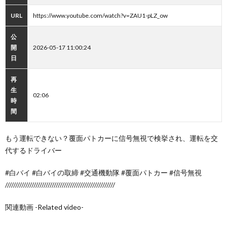
URL
https://www.youtube.com/watch?v=ZAU1-pLZ_ow
公
開
2026-05-17 11:00:24
日
再
生
02:06
時
間
もう運転できない？覆面パトカーに信号無視で検挙され、運転を交
代するドライバー
#白バイ #白バイの取締 #交通機動隊 #覆面パトカー #信号無視
//////////////////////////////////////////////////////
関連動画 -Related video-