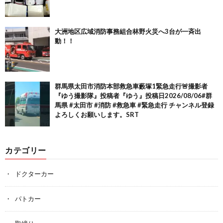
大洲地区広域消防事務組合林野火災へ3台が一斉出
動！！
群馬県太田市消防本部救急車藪塚1緊急走行🚨撮影者
『ゆう撮影隊』投稿者『ゆう』投稿日2026/08/06#群
馬県 #太田市 #消防 #救急車 #緊急走行 チャンネル登録
よろしくお願いします。SRT
カテゴリー
ドクターカー
パトカー