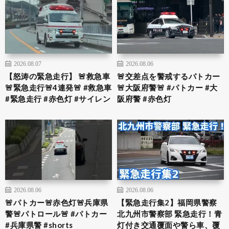
2026.08.07
2026.08.06
【怒涛の緊急走行】 🚨救急車
🚨交差点を警戒するパトカー
🚨緊急走行🚨4連発🚨 #救急車
🚨大阪府警🚨 #パトカー #大
#緊急走行 #赤色灯 #サイレン
阪府警 #赤色灯
2026.08.06
2026.08.06
🚨パトカー🚨赤色灯🚨兵庫県
【緊急走行集2】福岡県警察
警🚨パトロール🚨 #パトカー
北九州市警察部 緊急走行！青
#兵庫県警 #shorts
灯付き交通覆面や警ら車、覆