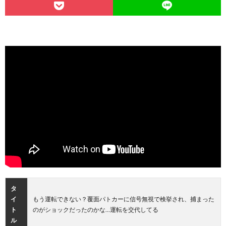
タ
イ
もう運転できない？覆面パトカーに信号無視で検挙され、捕まった
ト
のがショックだったのかな…運転を交代してる
ル