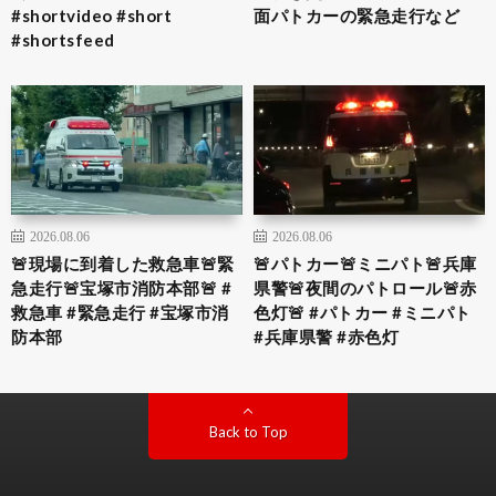
#shortvideo #short
面パトカーの緊急走行など
#shortsfeed
2026.08.06
2026.08.06
🚨現場に到着した救急車🚨緊
🚨パトカー🚨ミニパト🚨兵庫
急走行🚨宝塚市消防本部🚨 #
県警🚨夜間のパトロール🚨赤
救急車 #緊急走行 #宝塚市消
色灯🚨 #パトカー #ミニパト
防本部
#兵庫県警 #赤色灯
Back to Top