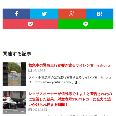
関連する記事
救急車の緊急走行🚨響き渡るサイレン🚨 #shorts
2023.10.11
タイトル 救急車の緊急走行🚨響き渡るサイレン🚨 #shorts
URL https://www.youtube.com/ […][…]
レクサスオーナーが信号赤ですよ！と警告されたの
に無視した結果、対空表示110パトカーに全力で追
いかけられ捕まる瞬間！
2021.03.15