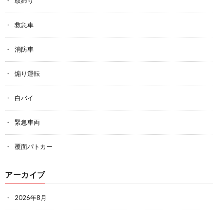
取締り
救急車
消防車
煽り運転
白バイ
緊急車両
覆面パトカー
アーカイブ
2026年8月