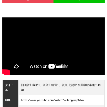
タイト
旧須賀川救助1、須賀川輸送1、須賀川指揮1水難救助事案出動
ル
🚒
URL
https://www.youtube.com/watch?v=TxepjnqOdYw