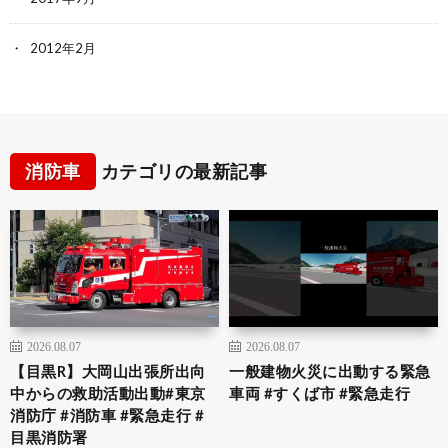
2012年2月
消防車
カテゴリの最新記事
2026.08.07
2026.08.07
【目黒R】大岡山出張所出向
一般建物火災に出動する緊急
中からの救助活動出動#東京
車両 #すくば市 #緊急走行
消防庁 #消防車 #緊急走行 #
目黒消防署