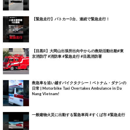
【緊急走行】パトカー3台、連続で緊急走行！
【目黒R】大岡山出張所出向中からの救助活動出動#東
京消防庁 #消防車 #緊急走行 #目黒消防署
救急車を追い越すバイクタクシー！ベトナム・ダナンの
日常 | Motorbike Taxi Overtakes Ambulance in Da
Nang Vietnam!
一般建物火災に出動する緊急車両 #すくば市 #緊急走行