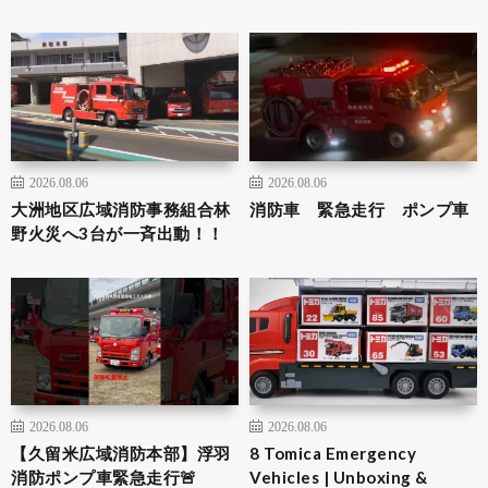
2026.08.06
2026.08.06
大洲地区広域消防事務組合林
消防車 緊急走行 ポンプ車
野火災へ3台が一斉出動！！
2026.08.06
2026.08.06
【久留米広域消防本部】浮羽
8 Tomica Emergency
消防ポンプ車緊急走行🚨
Vehicles | Unboxing &