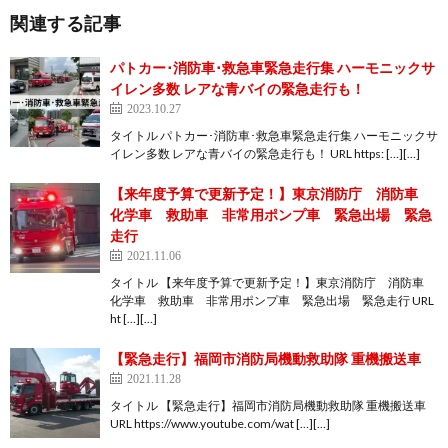
関連する記事
パトカー･消防車･救急車緊急走行集 ハーモニックサ
イレン多数 レアな青バイの緊急走行も！
2023.10.27
タイトル パトカー･消防車･救急車緊急走行集 ハーモニックサ
イレン多数 レアな青バイの緊急走行も！ URL https: […][…]
【来年度予算で更新予定！】東京消防庁 消防車
化学車 救助車 非常用ポンプ車 緊急出場 緊急
走行
2021.11.06
タイトル 【来年度予算で更新予定！】東京消防庁 消防車
化学車 救助車 非常用ポンプ車 緊急出場 緊急走行 URL
ht […][…]
【緊急走行】福岡市消防局機動救助隊 重機搬送車
2021.11.28
タイトル 【緊急走行】福岡市消防局機動救助隊 重機搬送車
URL https://www.youtube.com/wat […][…]