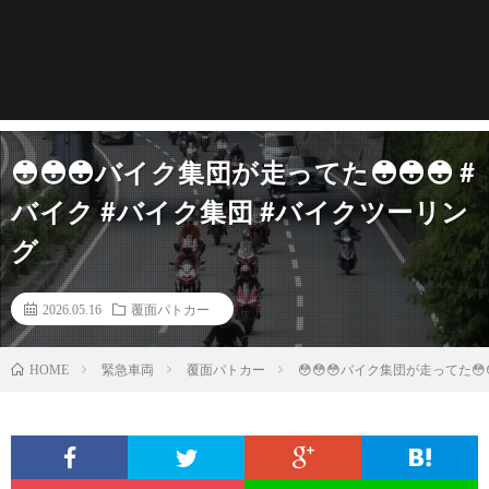
😳😳😳バイク集団が走ってた😳😳😳 #
バイク #バイク集団 #バイクツーリン
グ
2026.05.16
覆面パトカー
緊急車両
覆面パトカー
😳😳😳バイク集団が走ってた😳
HOME