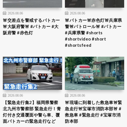
2026.08.06
2026.08.06
🚨交差点を警戒するパトカー
🚨パトカー🚨赤色灯🚨兵庫県
🚨大阪府警🚨 #パトカー #大
警🚨パトロール🚨 #パトカー
阪府警 #赤色灯
#兵庫県警 #shorts
#shortvideo #short
#shortsfeed
2026.08.06
2026.08.06
【緊急走行集2】福岡県警察
🚨現場に到着した救急車🚨緊
北九州市警察部 緊急走行！青
急走行🚨宝塚市消防本部🚨 #
灯付き交通覆面や警ら車、覆
救急車 #緊急走行 #宝塚市消
面パトカーの緊急走行など
防本部