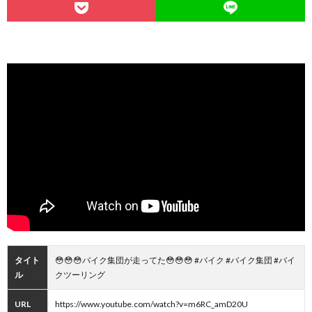
タイト
😳😳😳バイク集団が走ってた😳😳😳 #バイク #バイク集団 #バイ
ル
クツーリング
URL
https://www.youtube.com/watch?v=m6RC_amD20U