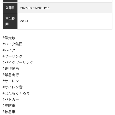
公開日
2026-05-16 20:01:11
再生時
00:42
間
#暴走族
#バイク集団
#バイク
#ツーリング
#バイクツーリング
#走行動画
#緊急走行
#サイレン
#サイレン音
#はたらくくるま
#パトカー
#消防車
#救急車