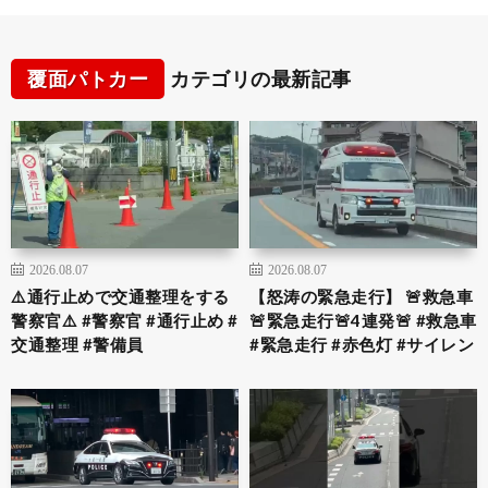
覆面パトカー
カテゴリの最新記事
2026.08.07
2026.08.07
⚠️通行止めで交通整理をする
【怒涛の緊急走行】 🚨救急車
警察官⚠️ #警察官 #通行止め #
🚨緊急走行🚨4連発🚨 #救急車
交通整理 #警備員
#緊急走行 #赤色灯 #サイレン