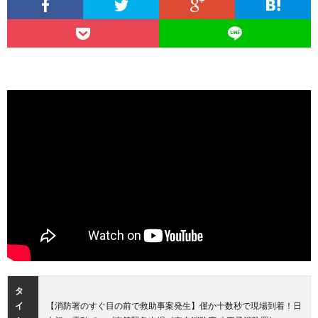
タ
イ
【消防署のすぐ目の前で救助事案発生】僅か十数秒で現場到着！日