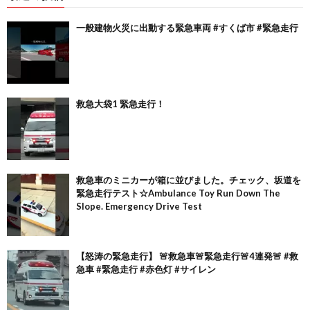
一般建物火災に出動する緊急車両 #すくば市 #緊急走行
救急大袋1 緊急走行！
救急車のミニカーが箱に並びました。チェック、坂道を
緊急走行テスト☆Ambulance Toy Run Down The
Slope. Emergency Drive Test
【怒涛の緊急走行】 🚨救急車🚨緊急走行🚨4連発🚨 #救
急車 #緊急走行 #赤色灯 #サイレン