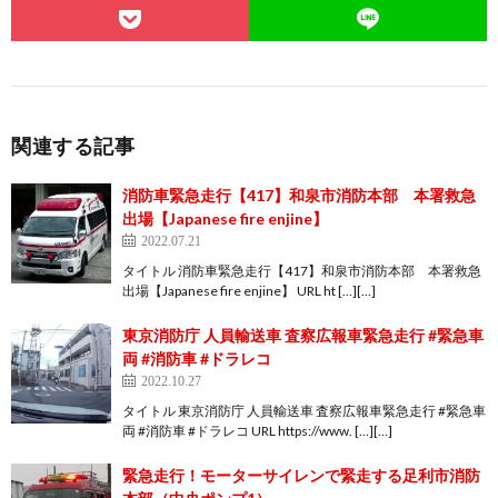
関連する記事
消防車緊急走行【417】和泉市消防本部 本署救急
出場【Japanese fire enjine】
2022.07.21
タイトル 消防車緊急走行【417】和泉市消防本部 本署救急
出場【Japanese fire enjine】 URL ht […][…]
東京消防庁 人員輸送車 査察広報車緊急走行 #緊急車
両 #消防車 #ドラレコ
2022.10.27
タイトル 東京消防庁 人員輸送車 査察広報車緊急走行 #緊急車
両 #消防車 #ドラレコ URL https://www. […][…]
緊急走行！モーターサイレンで緊走する足利市消防