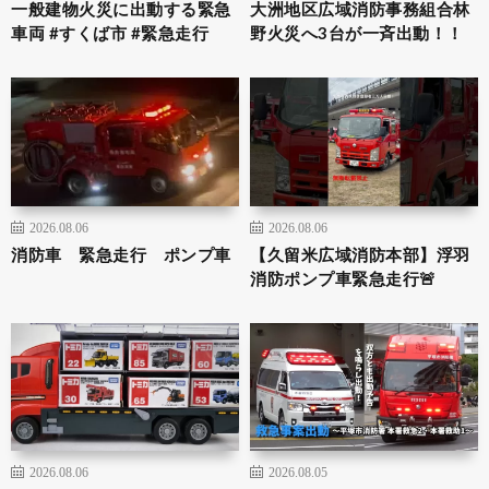
一般建物火災に出動する緊急
大洲地区広域消防事務組合林
車両 #すくば市 #緊急走行
野火災へ3台が一斉出動！！
2026.08.06
2026.08.06
消防車 緊急走行 ポンプ車
【久留米広域消防本部】浮羽
消防ポンプ車緊急走行🚨
2026.08.06
2026.08.05