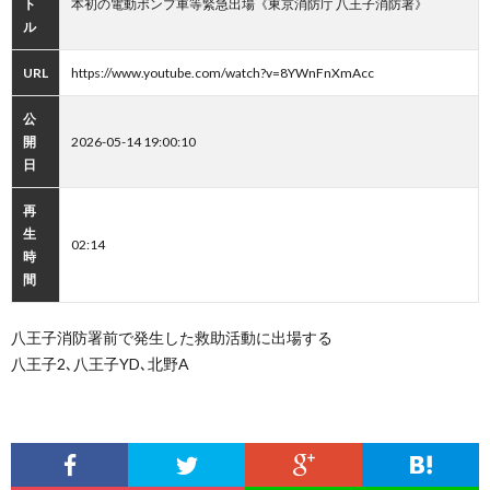
ト
本初の電動ポンプ車等緊急出場《東京消防庁 八王子消防署》
ル
URL
https://www.youtube.com/watch?v=8YWnFnXmAcc
公
開
2026-05-14 19:00:10
日
再
生
02:14
時
間
八王子消防署前で発生した救助活動に出場する
八王子2､八王子YD､北野A