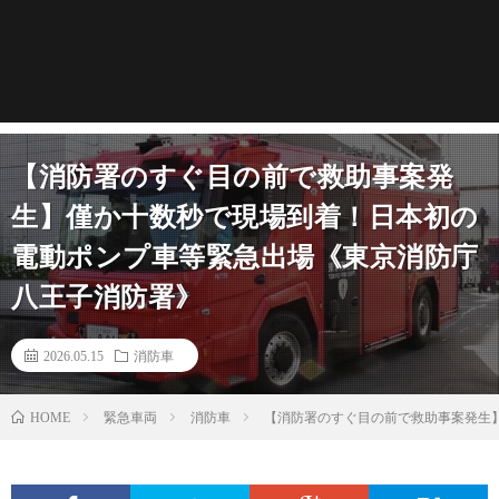
【消防署のすぐ目の前で救助事案発
生】僅か十数秒で現場到着！日本初の
電動ポンプ車等緊急出場《東京消防庁
八王子消防署》
2026.05.15
消防車
緊急車両
消防車
【消防署のすぐ目の前で救助事案発生
HOME