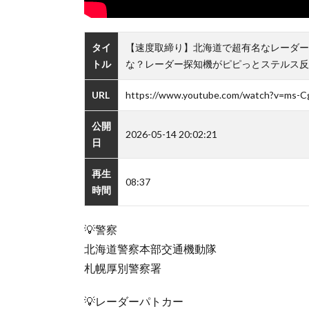
タイ
【速度取締り】北海道で超有名なレーダー
トル
な？レーダー探知機がピピっとステルス反応
URL
https://www.youtube.com/watch?v=ms
公開
2026-05-14 20:02:21
日
再生
08:37
時間
💡警察
北海道警察本部交通機動隊
札幌厚別警察署
💡レーダーパトカー