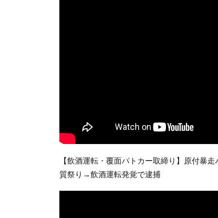
【飲酒運転・覆面パトカー取締り】原付暴走
質祭り→飲酒運転発覚で逮捕