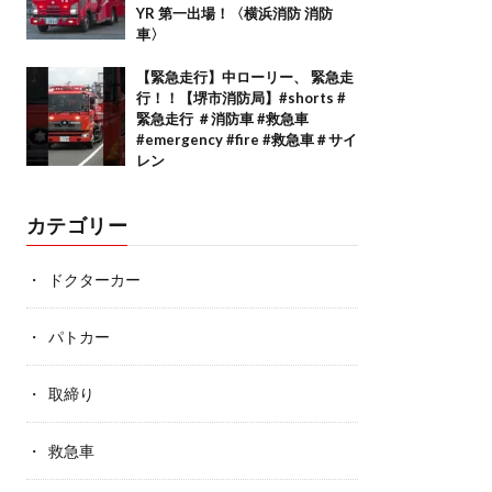
YR 第一出場！〈横浜消防 消防
車〉
【緊急走行】中ローリー、 緊急走
行！！【堺市消防局】#shorts #
緊急走行 ＃消防車 #救急車
#emergency #fire #救急車＃サイ
レン
カテゴリー
ドクターカー
パトカー
取締り
救急車