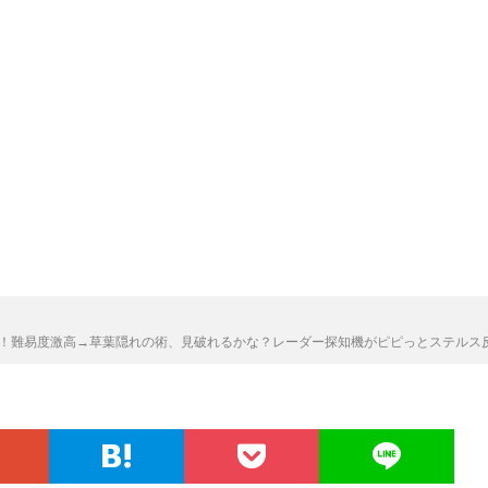
難易度激高→草葉隠れの術、見破れるかな？レーダー探知機がピピっとステルス反応（