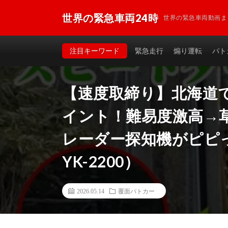
世界の緊急車両24時
世界の緊急車両動画ま
注目キーワード
緊急走行
煽り運転
パト
【速度取締り】北海道
イント！難易度激高→
レーダー探知機がピピ
YK-2200）
2026.05.14
覆面パトカー