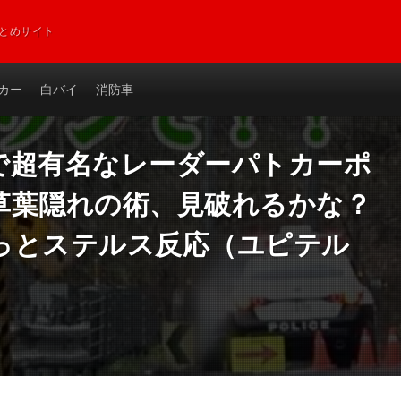
とめサイト
カー
白バイ
消防車
で超有名なレーダーパトカーポ
草葉隠れの術、見破れるかな？
っとステルス反応（ユピテル