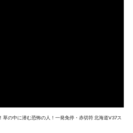
草の中に潜む恐怖の人！一発免停・赤切符 北海道V37ス