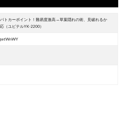
パトカーポイント！難易度激高→草葉隠れの術、見破れるか
（ユピテルYK-2200）
-CgetWnWY