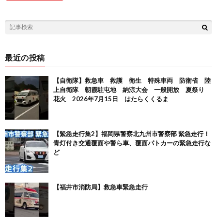
最近の投稿
【自衛隊】救急車 救護 衛生 特殊車両 防衛省 陸
上自衛隊 朝霞駐屯地 納涼大会 一般開放 夏祭り
花火 2026年7月15日 はたらくくるま
【緊急走行集2】福岡県警察北九州市警察部 緊急走行！
青灯付き交通覆面や警ら車、覆面パトカーの緊急走行な
ど
【福井市消防局】救急車緊急走行