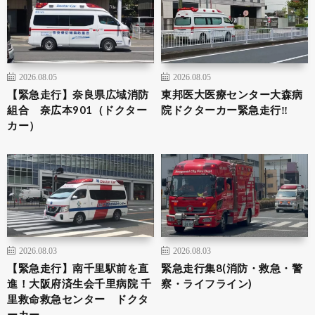
2026.08.05
2026.08.05
【緊急走行】奈良県広域消防
東邦医大医療センター大森病
組合 奈広本901（ドクター
院ドクターカー緊急走行‼️
カー）
2026.08.03
2026.08.03
【緊急走行】南千里駅前を直
緊急走行集8(消防・救急・警
進！大阪府済生会千里病院 千
察・ライフライン)
里救命救急センター ドクタ
ーカー