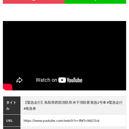
タイト
【緊急走行】鳥取県西部消防局 米子消防署 救急2号車 #緊急走行
ル
#救急車
URL
https://www.youtube.com/watch?v=9bf5cWjO3oI