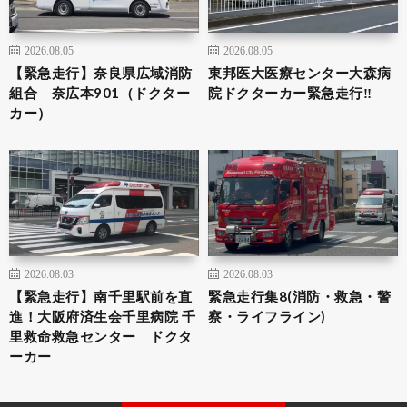
2026.08.05
2026.08.05
【緊急走行】奈良県広域消防
東邦医大医療センター大森病
組合 奈広本901（ドクター
院ドクターカー緊急走行‼️
カー）
2026.08.03
2026.08.03
【緊急走行】南千里駅前を直
緊急走行集8(消防・救急・警
進！大阪府済生会千里病院 千
察・ライフライン)
里救命救急センター ドクタ
ーカー