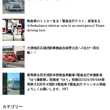
救急車のミニカー走る！緊急走行テスト。坂道走る
☆Ambulance minicar runs in an emergency! Slope
driving test
大洲地区広域消防事務組合林野火災へ3台が一斉出
動！！
群馬県太田市消防本部救急車藪塚1緊急走行🚨撮影者
『ゆう撮影隊』投稿者『ゆう』投稿日2026/08/06#群
馬県 #太田市 #消防 #救急車 #緊急走行 チャンネル登録
よろしくお願いします。SRT
カテゴリー