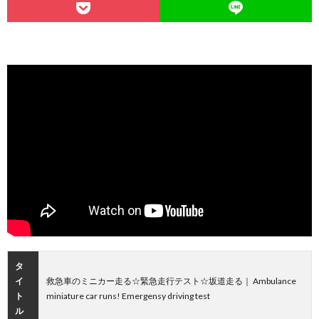
タ
イ
救急車のミニカー走る☆緊急走行テスト☆坂道走る｜ Ambulance
ト
miniature car runs! Emergensy driving test
ル