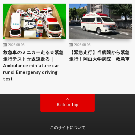
2026.08.06
2026.08.06
救急車のミニカー走る☆緊急
【緊急走行】当病院から緊急
走行テスト☆坂道走る｜
走行！岡山大学病院 救急車
Ambulance miniature car
runs! Emergensy driving
test
Back to Top
このサイトについて