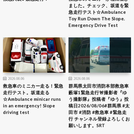
ました。チェック、坂道を緊
急走行テスト☆Ambulance
Toy Run Down The Slope.
Emergency Drive Test
2026.08.06
2026.08.06
救急車のミニカー走る！緊急
群馬県太田市消防本部救急車
走行テスト。坂道走る
藪塚1緊急走行🚨撮影者『ゆ
☆Ambulance minicar runs
う撮影隊』投稿者『ゆう』投
in an emergency! Slope
稿日2026/08/06#群馬県 #太
driving test
田市 #消防 #救急車 #緊急走
行 チャンネル登録よろしくお
願いします。SRT