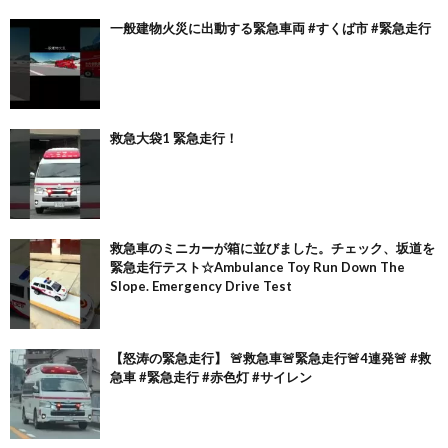
一般建物火災に出動する緊急車両 #すくば市 #緊急走行
救急大袋1 緊急走行！
救急車のミニカーが箱に並びました。チェック、坂道を
緊急走行テスト☆Ambulance Toy Run Down The
Slope. Emergency Drive Test
【怒涛の緊急走行】 🚨救急車🚨緊急走行🚨4連発🚨 #救
急車 #緊急走行 #赤色灯 #サイレン