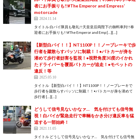
者にお手振りも!!#The Emperor and Empress’
motorcade
2024.11.14
タイトル 白バイ隊員も敬礼!!天皇皇后両陛下の御料車列!!奉
迎者にお手振りも!!#The Emperor and Emp […][…]
【新型白バイ！！】NT1100P！！ノーブレーキで歩
行者を蹴散らすパッソに制裁！！•パトカーが身を
潜めて歩行者妨害を監視！•視野角度30度のイかれ
たドライバーを覆面パトカーが追走！•モペットの
違反！等
2025.05.10
タイトル 【新型白バイ！！】NT1100P！！ノーブレーキで
歩行者を蹴散らすパッソに制裁！！•パトカーが身を潜めて
歩行者 […][…]
どうして信号見ないかなァ… 気を付けても信号無
視！白バイが緊急走行で車輛をかき分け違反車を猛
追する一部始終！
2021.11.05
タイトル どうして信号見ないかなァ… 気を付けても信号無