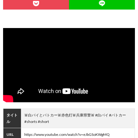
タイト
🚨白バイとパトカー🚨赤色灯🚨兵庫県警🚨 #白バイ #パトカー
ル
#shorts #short
URL
https://www.youtube.com/watch?v=eJbGSoKWgMQ