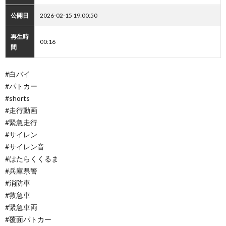
公開日
2026-02-15 19:00:50
再生時
00:16
間
#白バイ
#パトカー
#shorts
#走行動画
#緊急走行
#サイレン
#サイレン音
#はたらくくるま
#兵庫県警
#消防車
#救急車
#緊急車両
#覆面パトカー