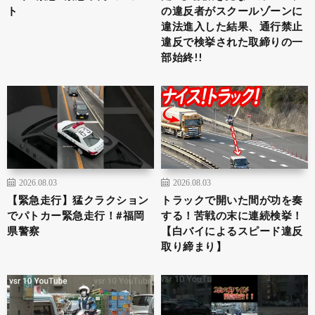
ト
の違反者がスクールゾーンに
違法進入した結果、通行禁止
違反で検挙された取締りの一
部始終!!
2026.08.03
2026.08.03
【緊急走行】猛クラクション
トラックで開いた間が功を奏
でパトカー緊急走行！#福岡
する！苦戦の末に連続検挙！
県警察
【白バイによるスピード違反
取り締まり】