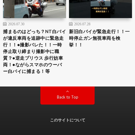
2026.07.30
2026.07.28
捕まるのはどっち？NT白バイ
新旧白バイが緊急走行！！一
が違反車両を追跡中に緊急走
時停止ガン無視車両を検
行！！•撮影バレた！！一時
挙！！
停止取り締まり撮影中に職
質？•逆走プリウス 歩行妨車
両！•ながらスマホのウーバ
ー白バイに捕まる！等
Back to Top
このサイトについて