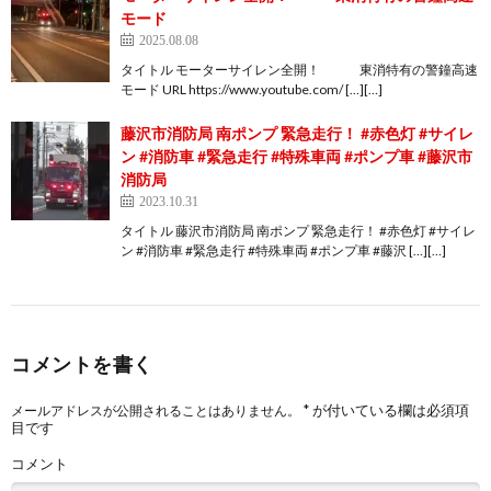
モード
2025.08.08
タイトル モーターサイレン全開！ 東消特有の警鐘高速
モード URL https://www.youtube.com/ […][…]
藤沢市消防局 南ポンプ 緊急走行！ #赤色灯 #サイレ
ン #消防車 #緊急走行 #特殊車両 #ポンプ車 #藤沢市
消防局
2023.10.31
タイトル 藤沢市消防局 南ポンプ 緊急走行！ #赤色灯 #サイレ
ン #消防車 #緊急走行 #特殊車両 #ポンプ車 #藤沢 […][…]
コメントを書く
*
が付いている欄は必須項
メールアドレスが公開されることはありません。
目です
コメント