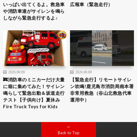
いっぱい出てくるよ。救急車
広報車（緊急走行）
や消防車達がサイレンを鳴ら
しながら緊急走行するよ♪
2026.08.09
2026.08.09
🚒消防車のミニカーだけ大量
【緊急走行】リモートサイレ
に箱に集めてみた！サイレン
ン吹鳴!鹿児島市消防局南本署
鳴らして緊急出動＆坂道走行
非常用救急（谷山北救急代車
テスト【子供向け】夏休み
運用中）
Fire Truck Toys for Kids
Back to Top