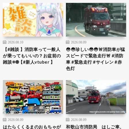
2026.08.10
2026.08.09
【#雑談 】消防車って一般人
😳😳珍しい😳😳🚨消防車が猛
が乗ってもいいの？お盆前の
スピードで緊急走行🚨 #消防
雑談⚛️🌐【#新人vtuber 】
車 #緊急走行 #サイレン #赤
色灯
2026.08.09
2026.08.09
はたらくくるまのおもちゃが
和歌山市消防局 はしご車、