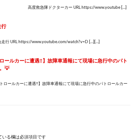
度救急隊ドクターカー URL https://www.youtube […]
走行
https://www.youtube.com/watch?v=D […][…]
トロールカーに遭遇‼️】故障車通報にて現場に急行中のパト
💡
高パトロールカーに遭遇‼️】故障車通報にて現場に急行中のパトロールカー
ている欄は必須項目です