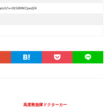
/watch?v=0t5XMKQwd24
防局 高度救急隊ドクターカー