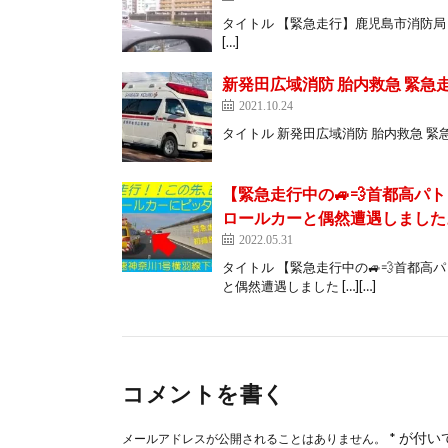
タイトル 【緊急走行】鹿児島市消防局 高
[…]
新発田広域消防 胎内救急 緊急
2021.10.24
タイトル 新発田広域消防 胎内救急 緊急走行 URL 
【緊急走行中の🚙💨首都高パ
ロールカーと偶然遭遇しました。
2022.05.31
タイトル 【緊急走行中の🚙💨首都
と偶然遭遇しました […][…]
コメントを書く
*
が付い
メールアドレスが公開されることはありません。