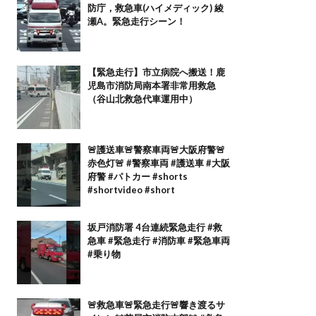
防庁，救急車(ハイメディック) 綾
瀬A。緊急走行シーン！
【緊急走行】市立病院へ搬送！鹿
児島市消防局南本署非常用救急
（谷山北救急代車運用中）
🚨護送車🚨警察車両🚨大阪府警🚨
赤色灯🚨 #警察車両 #護送車 #大阪
府警 #パトカー #shorts
#shortvideo #short
坂戸消防署 4台連続緊急走行 #救
急車 #緊急走行 #消防車 #緊急車両
#乗り物
🚨救急車🚨緊急走行🚨響き渡るサ