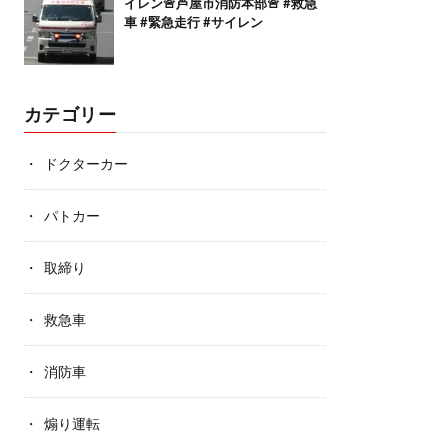
イレン🚨芦屋市消防本部🚨 #救急
車 #緊急走行 #サイレン
カテゴリー
ドクターカー
パトカー
取締り
救急車
消防車
煽り運転