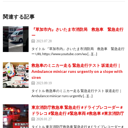
関連する記事
『草加市内』さいたま市消防局 救急車 緊急走行
ー
2023.07.28
タイトル 『草加市内』さいたま市消防局 救急車 緊急走行
ー URL https://www.youtube.com/wa […][…]
救急車のミニカー走る 緊急走行テスト 坂道走行｜
Ambulance minicar runs urgently on a slope with
siren
2023.09.19
タイトル 救急車のミニカー走る 緊急走行テスト 坂道走行｜
Ambulance minicar runs urgently […][…]
東京消防庁救急車 緊急走行 #ドライブレコーダー #
ドラレコ #緊急走行 #緊急車両 #救急車 #東京消防庁
2026.01.27
タイトル 東京消防庁救急車 緊急走行 #ドライブレコーダー #