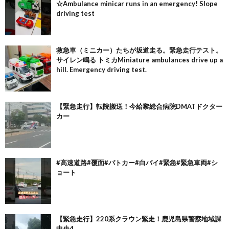
☆Ambulance minicar runs in an emergency! Slope
driving test
救急車（ミニカー）たちが坂道走る。緊急走行テスト。
サイレン鳴る トミカMiniature ambulances drive up a
hill. Emergency driving test.
【緊急走行】転院搬送！今給黎総合病院DMATドクター
カー
#高速道路#覆面#パトカー#白バイ#緊急#緊急車両#シ
ョート
【緊急走行】220系クラウン緊走！鹿児島県警察地域課
中央4