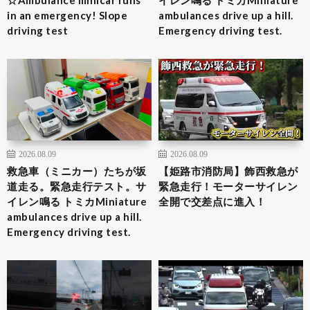
☆Ambulance minicar runs
イレン鳴る トミカMiniature
in an emergency! Slope
ambulances drive up a hill.
driving test
Emergency driving test.
2026.08.09
2026.08.09
救急車（ミニカー）たちが坂
【姫路市消防局】飾西救急が
道走る。緊急走行テスト。サ
緊急走行！モーターサイレン
イレン鳴る トミカMiniature
全開で交差点に進入！
ambulances drive up a hill.
Emergency driving test.