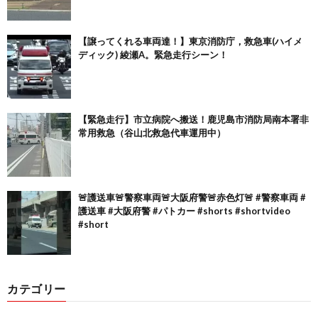
【譲ってくれる車両達！】東京消防庁，救急車(ハイメ
ディック) 綾瀬A。緊急走行シーン！
【緊急走行】市立病院へ搬送！鹿児島市消防局南本署非
常用救急（谷山北救急代車運用中）
🚨護送車🚨警察車両🚨大阪府警🚨赤色灯🚨 #警察車両 #
護送車 #大阪府警 #パトカー #shorts #shortvideo
#short
カテゴリー