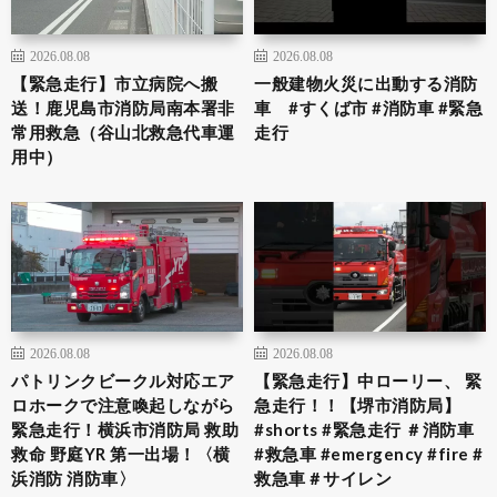
2026.08.08
2026.08.08
【緊急走行】市立病院へ搬
一般建物火災に出動する消防
送！鹿児島市消防局南本署非
車 #すくば市 #消防車 #緊急
常用救急（谷山北救急代車運
走行
用中）
2026.08.08
2026.08.08
パトリンクビークル対応エア
【緊急走行】中ローリー、 緊
ロホークで注意喚起しながら
急走行！！【堺市消防局】
緊急走行！横浜市消防局 救助
#shorts #緊急走行 ＃消防車
救命 野庭YR 第一出場！〈横
#救急車 #emergency #fire #
浜消防 消防車〉
救急車＃サイレン