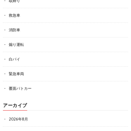
取締り
救急車
消防車
煽り運転
白バイ
緊急車両
覆面パトカー
アーカイブ
2026年8月