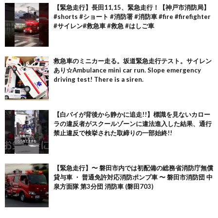
【緊急走行】長田11,15、緊急走行！【神戸市消防局】
#shorts #ショート #消防署 #消防車 #fire #firefighter
#サイレン#救急車 #救急 #はしご車
救急車のミニカー走る。坂道緊急走行テスト。サイレン
あり☆Ambulance mini car run. Slope emergency
driving test! There is a siren.
【白バイが背後から静かに追走!!】標識を見ないカロー
ラの違反者がスクールゾーンに違法進入した結果、通行
禁止違反で検挙された取締りの一部始終!!
【緊急走行】〜 磐田市内では初配備の総務省消防庁無償
貸与車 ・ 普通免許対応消防ポンプ車 〜 磐田市消防団 中
泉方面隊 第3分団 消防車 (磐田703)