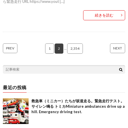
ら緊急走行 URL https://www.yout […]
続きを読む
PREV
NEXT
1
2
…
2,354
最近の投稿
救急車（ミニカー）たちが坂道走る。緊急走行テスト。
サイレン鳴る トミカMiniature ambulances drive up a
hill. Emergency driving test.