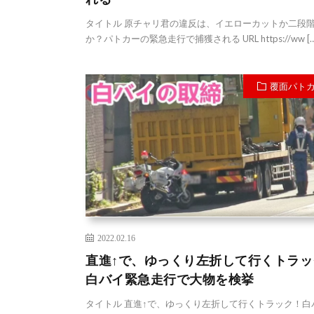
タイトル 原チャリ君の違反は、イエローカットか二段
か？パトカーの緊急走行で捕獲される URL https://ww […
覆面パト
2022.02.16
直進↑で、ゆっくり左折して行くトラッ
白バイ緊急走行で大物を検挙
タイトル 直進↑で、ゆっくり左折して行くトラック！白