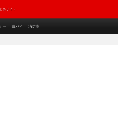
とめサイト
カー
白バイ
消防車