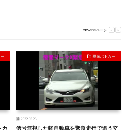
285/323ページ
<
>
カー
覆面パトカー
2022.02.23
トカ
信号無視した軽自動車を緊急走行で追う交