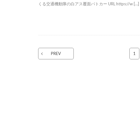
くる交通機動隊の白アス覆面パトカー URL https://w […]
PREV
1