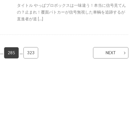
タイトル やっぱプロボックスは一味違う！本当に信号見てん
の？止まれ！覆面パトカーが信号無視した車輌を追跡するが
直進者が道 […]
…
285
…
323
NEXT