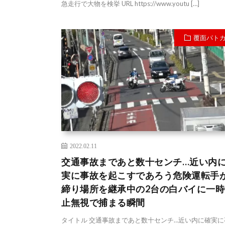
急走行で大物を検挙 URL https://www.youtu […]
覆面パト
2022.02.11
交通事故まであと数十センチ…近い内
実に事故を起こすであろう危険運転手
締り場所を継承中の2台の白バイに一時
止無視で捕まる瞬間
タイトル 交通事故まであと数十センチ…近い内に確実に