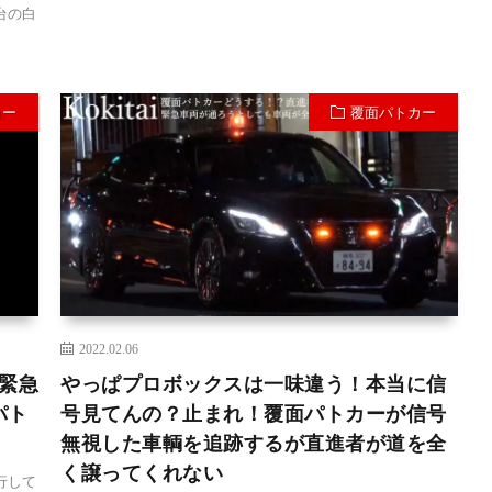
台の白
カー
覆面パトカー
2022.02.06
緊急
やっぱプロボックスは一味違う！本当に信
パト
号見てんの？止まれ！覆面パトカーが信号
無視した車輌を追跡するが直進者が道を全
く譲ってくれない
行して