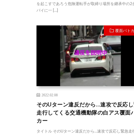
を起こすであろう危険運転手が取締り場所を継承中の2
バイに一 […]
覆面パト
2022.02.08
そのUターン違反だから…速攻で反応し
走行してくる交通機動隊の白アス覆面
カー
タイトル そのUターン違反だから…速攻で反応し緊急走