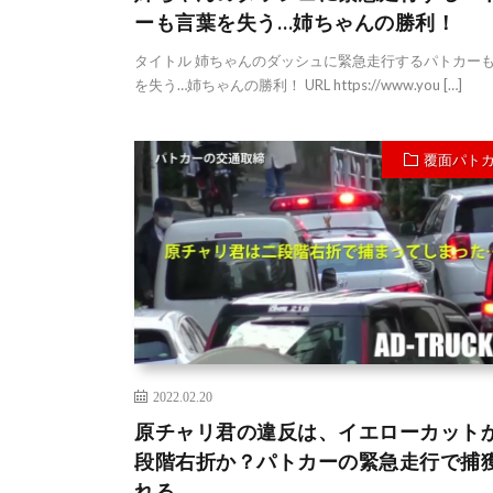
ーも言葉を失う…姉ちゃんの勝利！
タイトル 姉ちゃんのダッシュに緊急走行するパトカー
を失う…姉ちゃんの勝利！ URL https://www.you […]
覆面パト
2022.02.20
原チャリ君の違反は、イエローカット
段階右折か？パトカーの緊急走行で捕
れる