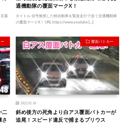
通機動隊の覆面マークX！
も言葉
タイトル 信号無視した軽自動車を緊急走行で追う交通機動隊
の覆面マークX！ URL https://www.youtube […]
カー
覆面パトカー
2022.02.18
か二
斜め後方の死角より白アス覆面パトカーが
獲さ
追尾！スピード違反で捕まるプリウス