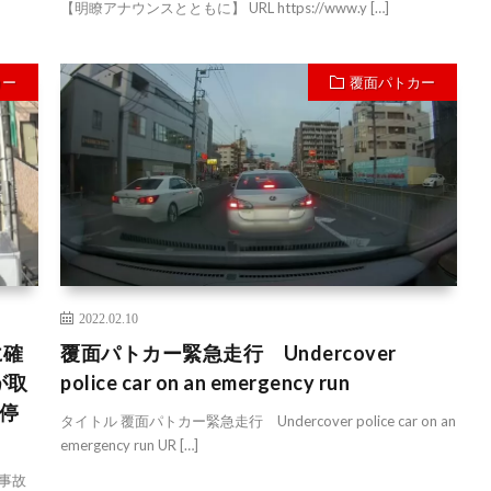
【明瞭アナウンスとともに】 URL https://www.y […]
カー
覆面パトカー
2022.02.10
に確
覆面パトカー緊急走行 Undercover
が取
police car on an emergency run
停
タイトル 覆面パトカー緊急走行 Undercover police car on an
emergency run UR […]
事故