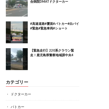
合病院DMATドクターカー
#高速道路#覆面#パトカー#白バイ
#緊急#緊急車両#ショート
【緊急走行】220系クラウン緊
走！鹿児島県警察地域課中央4
カテゴリー
ドクターカー
パトカー