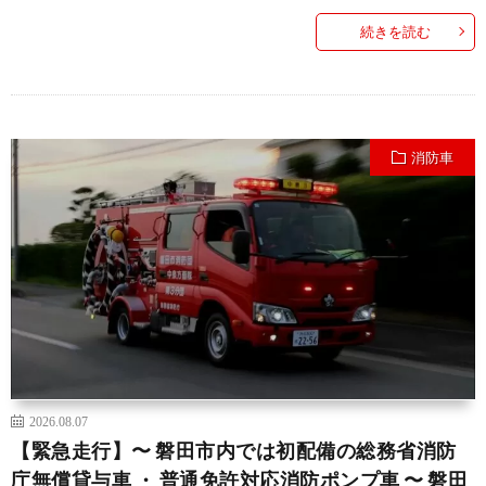
続きを読む
消防車
2026.08.07
【緊急走行】〜 磐田市内では初配備の総務省消防
庁無償貸与車 ・ 普通免許対応消防ポンプ車 〜 磐田