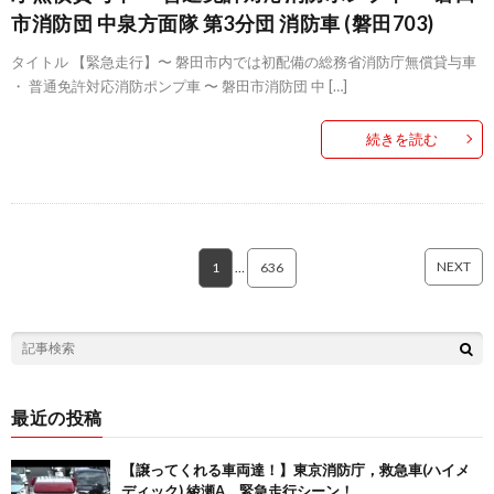
市消防団 中泉方面隊 第3分団 消防車 (磐田703)
タイトル 【緊急走行】〜 磐田市内では初配備の総務省消防庁無償貸与車
・ 普通免許対応消防ポンプ車 〜 磐田市消防団 中 […]
続きを読む
NEXT
1
…
636
最近の投稿
【譲ってくれる車両達！】東京消防庁，救急車(ハイメ
ディック) 綾瀬A。緊急走行シーン！