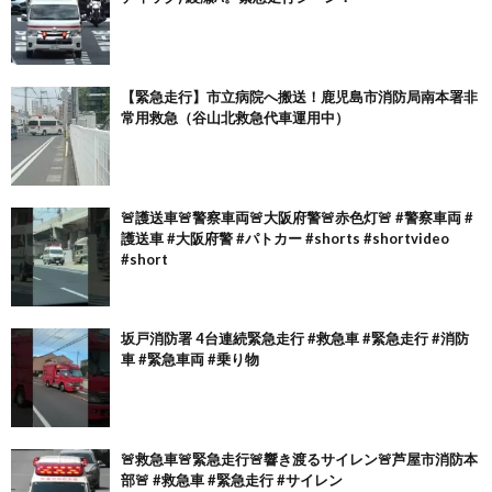
【緊急走行】市立病院へ搬送！鹿児島市消防局南本署非
常用救急（谷山北救急代車運用中）
🚨護送車🚨警察車両🚨大阪府警🚨赤色灯🚨 #警察車両 #
護送車 #大阪府警 #パトカー #shorts #shortvideo
#short
坂戸消防署 4台連続緊急走行 #救急車 #緊急走行 #消防
車 #緊急車両 #乗り物
🚨救急車🚨緊急走行🚨響き渡るサイレン🚨芦屋市消防本
部🚨 #救急車 #緊急走行 #サイレン